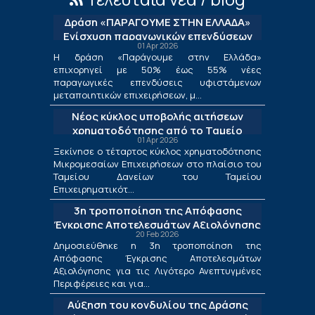
Δράση «ΠΑΡΑΓΟΥΜΕ ΣΤΗΝ ΕΛΛΑΔΑ»
Ενίσχυση παραγωγικών επενδύσεων
01 Apr 2026
μεταποίησης
Η δράση «Παράγουμε στην Ελλάδα»
επιχορηγεί με 50% έως 55% νέες
παραγωγικές επενδύσεις υφιστάμενων
μεταποιητικών επιχειρήσεων, μ...
Νέος κύκλος υποβολής αιτήσεων
χρηματοδότησης από το Ταμείο
01 Apr 2026
Δανείων του ΤΕΠΙΧ ΙΙΙ
Ξεκίνησε ο τέταρτος κύκλος χρηματοδότησης
Μικρομεσαίων Επιχειρήσεων στο πλαίσιο του
Ταμείου Δανείων του Ταμείου
Επιχειρηματικότ...
3η τροποποίηση της Απόφασης
Έγκρισης Αποτελεσμάτων Αξιολόγησης
20 Feb 2026
για τις Λιγότερο Ανεπτυγμένες
Δημοσιεύθηκε η 3η τροποποίηση της
Περιφέρειες και για τις Περιφέρειες
Απόφασης Έγκρισης Αποτελεσμάτων
Μετάβασης στο πλαίσιο της Δράσης
Αξιολόγησης για τις Λιγότερο Ανεπτυγμένες
«Ενίσχυση της Ίδρυσης και Λειτουργίας
Περιφέρειες και για...
Νέων Μικρομεσαίων Τουριστικών
Αύξηση του κονδυλίου της Δράσης
Επιχειρήσεων»