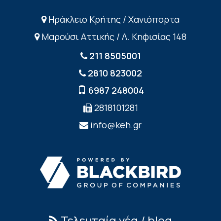
Ηράκλειο Κρήτης / Χανιόπορτα
Μαρούσι Αττικής / Λ. Κηφισίας 148
211 8505001
2810 823002
6987 248004
2818101281
info@keh.gr
Τελευταία νέα / blog