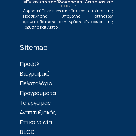
«Ενίσχυση της Ίδρυσης και Λειτουργίας
11 Feb 2026
Νέων Μικρομεσαίων Τουριστικών
Δημοσιεύθηκε η ένατη (9η) τροποποίηση της
Επιχειρήσεων»
Πρόσκλησης υποβολής αιτήσεων
χρηματοδότησης στη Δράση «Ενίσχυση της
Ίδρυσης και Λειτο...
Sitemap
Πρoφίλ
Βιογραφικό
Πελατολόγιο
Προγράμματα
Τα έργα μας
Αναπτυξιακός
Επικοινωνία
BLOG