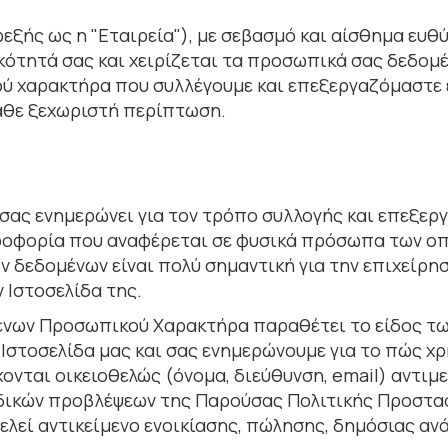
ξής ως η "Εταιρεία"), με σεβασμό και αίσθημα ευθ
κότητά σας και χειρίζεται τα προσωπικά σας δεδομ
ού χαρακτήρα που συλλέγουμε και επεξεργαζόμαστε 
κάθε ξεχωριστή περίπτωση.
σας ενημερώνει για τον τρόπο συλλογής και επεξε
οφορία που αναφέρεται σε φυσικά πρόσωπα των οπο
ν δεδοµένων είναι πολύ σηµαντική για την επιχείρη
 Ιστοσελίδα της.
ένων Προσωπικού Χαρακτήρα παραθέτει το είδος τ
 Ιστοσελίδα µας και σας ενηµερώνουµε για το πώς χ
νται οικειοθελώς (όνοµα, διεύθυνση, email) αντιµ
ειδικών προβλέψεων της Παρούσας Πολιτικής Προστ
λεί αντικείµενο ενοικίασης, πώλησης, δηµόσιας αν