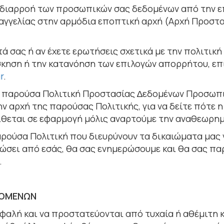
ε διαρροή των προσωπικών σας δεδοµένων από την ε
καταγγελίας στην αρµόδια εποπτική αρχή (Αρχή Προ
ά σας ή αν έχετε ερωτήσεις σχετικά µε την πολιτι
άσκηση ή την κατανόηση των επιλογών απορρήτου, ε
r
.
ην παρούσα Πολιτική Προστασίας ∆εδοµένων Προσωπ
ν αρχή της παρούσας Πολιτικής, για να δείτε πότε 
ίθεται σε εφαρµογή µόλις αναρτούµε την αναθεωρηµ
παρούσα Πολιτική που διευρύνουν τα δικαιώµατα µα
ώσει από εσάς, θα σας ενηµερώσουµε και θα σας πα
.
ΔΟΜΕΝΩΝ
σφαλή και να προστατεύονται από τυχαία ή αθέμιτη 