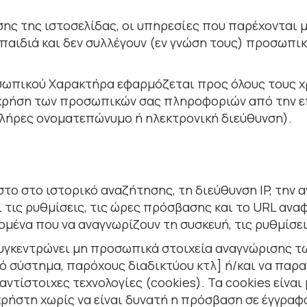
 της ιστοσελίδας, οι υπηρεσίες που παρέχονται µ
ε παιδιά και δεν συλλέγουν (εν γνώση τους) προσωπ
ωπικού Χαρακτήρα εφαρµόζεται προς όλους τους χρ
 χρήση των προσωπικών σας πληροφοριών από την ε
λήρες ονοµατεπώνυµο ή ηλεκτρονική διεύθυνση).
το στο ιστορικό αναζήτησης, τη διεύθυνση IP, την
ι τις ρυθµίσεις, τις ώρες πρόσβασης και το URL αν
οµένα που να αναγνωρίζουν τη συσκευή, τις ρυθµίσει
 συγκεντρώνει µη προσωπικά στοιχεία αναγνώρισης 
ικό σύστηµα, παρόχους διαδικτύου κτλ] ή/και να πα
ντίστοιχες τεχνολογίες (cookies). Τα cookies είναι
ρήστη χωρίς να είναι δυνατή η πρόσβαση σε έγγραφα