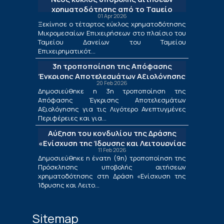
χρηματοδότησης από το Ταμείο
01 Apr 2026
Δανείων του ΤΕΠΙΧ ΙΙΙ
Ξεκίνησε ο τέταρτος κύκλος χρηματοδότησης
Μικρομεσαίων Επιχειρήσεων στο πλαίσιο του
Ταμείου Δανείων του Ταμείου
Επιχειρηματικότ...
3η τροποποίηση της Απόφασης
Έγκρισης Αποτελεσμάτων Αξιολόγησης
20 Feb 2026
για τις Λιγότερο Ανεπτυγμένες
Δημοσιεύθηκε η 3η τροποποίηση της
Περιφέρειες και για τις Περιφέρειες
Απόφασης Έγκρισης Αποτελεσμάτων
Μετάβασης στο πλαίσιο της Δράσης
Αξιολόγησης για τις Λιγότερο Ανεπτυγμένες
«Ενίσχυση της Ίδρυσης και Λειτουργίας
Περιφέρειες και για...
Νέων Μικρομεσαίων Τουριστικών
Αύξηση του κονδυλίου της Δράσης
Επιχειρήσεων»
«Ενίσχυση της Ίδρυσης και Λειτουργίας
11 Feb 2026
Νέων Μικρομεσαίων Τουριστικών
Δημοσιεύθηκε η ένατη (9η) τροποποίηση της
Επιχειρήσεων»
Πρόσκλησης υποβολής αιτήσεων
χρηματοδότησης στη Δράση «Ενίσχυση της
Ίδρυσης και Λειτο...
Sitemap