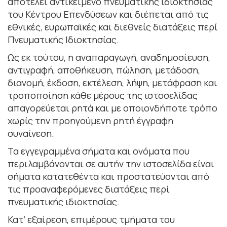
αποτελεί αντικείµενο πνευµατικής ιδιοκτησίας
του Κέντρου Επενδύσεων και διέπεται από τις
εθνικές, ευρωπαϊκές και διεθνείς διατάξεις περί
Πνευµατικής Ιδιοκτησίας.
Ως εκ τούτου, η αναπαραγωγή, αναδηµοσίευση,
αντιγραφή, αποθήκευση, πώληση, µετάδοση,
διανοµή, έκδοση, εκτέλεση, λήψη, µετάφραση και
τροποποίηση κάθε µέρους της ιστοσελίδας
απαγορεύεται ρητά και µε οποιονδήποτε τρόπο
χωρίς την προηγούµενη ρητή έγγραφη
συναίνεση.
Τα εγγεγραµµένα σήµατα και ονόµατα που
περιλαµβάνονται σε αυτήν την ιστοσελίδα είναι
σήµατα κατατεθέντα και προστατεύονται από
τις προαναφερόµενες διατάξεις περί
πνευµατικής ιδιοκτησίας.
Κατ’ εξαίρεση, επιµέρους τµήµατα του