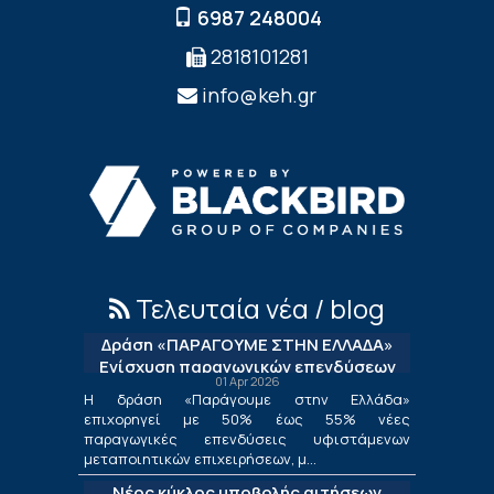
6987 248004
2818101281
info@keh.gr
Τελευταία νέα / blog
Δράση «ΠΑΡΑΓΟΥΜΕ ΣΤΗΝ ΕΛΛΑΔΑ»
Ενίσχυση παραγωγικών επενδύσεων
01 Apr 2026
μεταποίησης
Η δράση «Παράγουμε στην Ελλάδα»
επιχορηγεί με 50% έως 55% νέες
παραγωγικές επενδύσεις υφιστάμενων
μεταποιητικών επιχειρήσεων, μ...
Νέος κύκλος υποβολής αιτήσεων