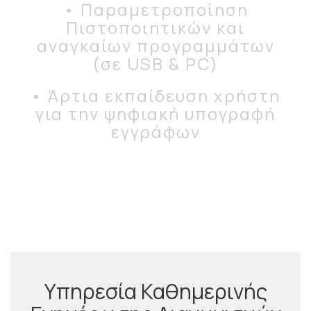
• Παραµετροποίηση
Πιστοποιητικών και
αναγκαίων προγραµµάτων
(σε USB & PC)
• Άρτια εκπαίδευση χρήστη
για την ψηφιακή υπογραφή
εγγράφων
Υπηρεσία Καθημερινής