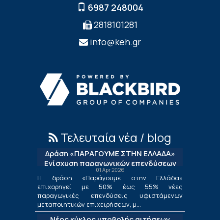
6987 248004
2818101281
info@keh.gr
Τελευταία νέα / blog
Δράση «ΠΑΡΑΓΟΥΜΕ ΣΤΗΝ ΕΛΛΑΔΑ»
Ενίσχυση παραγωγικών επενδύσεων
01 Apr 2026
μεταποίησης
Η δράση «Παράγουμε στην Ελλάδα»
επιχορηγεί με 50% έως 55% νέες
παραγωγικές επενδύσεις υφιστάμενων
μεταποιητικών επιχειρήσεων, μ...
Νέος κύκλος υποβολής αιτήσεων