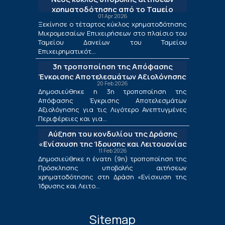
χρηματοδότησης από το Ταμείο
01 Apr 2026
Δανείων του ΤΕΠΙΧ ΙΙΙ
Ξεκίνησε ο τέταρτος κύκλος χρηματοδότησης
Μικρομεσαίων Επιχειρήσεων στο πλαίσιο του
Ταμείου Δανείων του Ταμείου
Επιχειρηματικότ...
3η τροποποίηση της Απόφασης
Έγκρισης Αποτελεσμάτων Αξιολόγησης
20 Feb 2026
για τις Λιγότερο Ανεπτυγμένες
Δημοσιεύθηκε η 3η τροποποίηση της
Περιφέρειες και για τις Περιφέρειες
Απόφασης Έγκρισης Αποτελεσμάτων
Μετάβασης στο πλαίσιο της Δράσης
Αξιολόγησης για τις Λιγότερο Ανεπτυγμένες
«Ενίσχυση της Ίδρυσης και Λειτουργίας
Περιφέρειες και για...
Νέων Μικρομεσαίων Τουριστικών
Αύξηση του κονδυλίου της Δράσης
Επιχειρήσεων»
«Ενίσχυση της Ίδρυσης και Λειτουργίας
11 Feb 2026
Νέων Μικρομεσαίων Τουριστικών
Δημοσιεύθηκε η ένατη (9η) τροποποίηση της
Επιχειρήσεων»
Πρόσκλησης υποβολής αιτήσεων
χρηματοδότησης στη Δράση «Ενίσχυση της
Ίδρυσης και Λειτο...
Sitemap