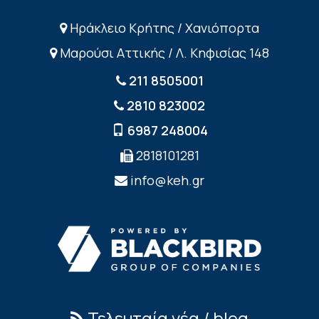
Ηράκλειο Κρήτης / Χανιόπορτα
Μαρούσι Αττικής / Λ. Κηφισίας 148
211 8505001
2810 823002
6987 248004
2818101281
info@keh.gr
Τελευταία νέα / blog