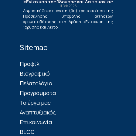
«Ενίσχυση της Ίδρυσης και Λειτουργίας
11 Feb 2026
Νέων Μικρομεσαίων Τουριστικών
Δημοσιεύθηκε η ένατη (9η) τροποποίηση της
Επιχειρήσεων»
Πρόσκλησης υποβολής αιτήσεων
χρηματοδότησης στη Δράση «Ενίσχυση της
Ίδρυσης και Λειτο...
Sitemap
Πρoφίλ
Βιογραφικό
Πελατολόγιο
Προγράμματα
Τα έργα μας
Αναπτυξιακός
Επικοινωνία
BLOG