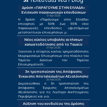
Δράση «ΠΑΡΑΓΟΥΜΕ ΣΤΗΝ ΕΛΛΑΔΑ»
Ενίσχυση παραγωγικών επενδύσεων
01 Apr 2026
μεταποίησης
Η δράση «Παράγουμε στην Ελλάδα»
επιχορηγεί με 50% έως 55% νέες
παραγωγικές επενδύσεις υφιστάμενων
μεταποιητικών επιχειρήσεων, μ...
Νέος κύκλος υποβολής αιτήσεων
χρηματοδότησης από το Ταμείο
01 Apr 2026
Δανείων του ΤΕΠΙΧ ΙΙΙ
Ξεκίνησε ο τέταρτος κύκλος χρηματοδότησης
Μικρομεσαίων Επιχειρήσεων στο πλαίσιο του
Ταμείου Δανείων του Ταμείου
Επιχειρηματικότ...
3η τροποποίηση της Απόφασης
Έγκρισης Αποτελεσμάτων Αξιολόγησης
20 Feb 2026
για τις Λιγότερο Ανεπτυγμένες
Δημοσιεύθηκε η 3η τροποποίηση της
Περιφέρειες και για τις Περιφέρειες
Απόφασης Έγκρισης Αποτελεσμάτων
Μετάβασης στο πλαίσιο της Δράσης
Αξιολόγησης για τις Λιγότερο Ανεπτυγμένες
«Ενίσχυση της Ίδρυσης και Λειτουργίας
Περιφέρειες και για...
Νέων Μικρομεσαίων Τουριστικών
Αύξηση του κονδυλίου της Δράσης
Επιχειρήσεων»