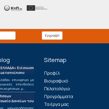
Εγγραφή
blog
Sitemap
ΕΛΛΑΔΑ» Ενίσχυση
 μεταποίησης
Πρoφίλ
λάδα» επιχορηγεί με
Βιογραφικό
ωγικές επενδύσεις
Πελατολόγιο
ιχειρήσεων, μ...
τήσεων
Προγράμματα
αμείο Δανείων του
Τα έργα μας
ος χρηματοδότησης