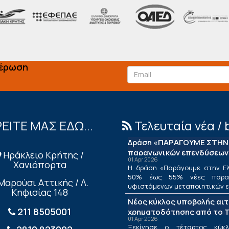
μέρωση
ΕΙΤΕ ΜΑΣ ΕΔΩ...
Τελευταία νέα / 
Δράση «ΠΑΡΑΓΟΥΜΕ ΣΤΗΝ 
παραγωγικών επενδύσεων
Ηράκλειο Κρήτης /
01 Apr 2026
Χανιόπορτα
Η δράση «Παράγουμε στην Ελ
50% έως 55% νέες παραγ
Μαρούσι Αττικής / Λ.
υφιστάμενων μεταποιητικών επ
Κηφισίας 148
Νέος κύκλος υποβολής αι
211 8505001
χρηματοδότησης από το Τ
01 Apr 2026
ΤΕΠΙΧ ΙΙΙ
Ξεκίνησε ο τέταρτος κύκλ