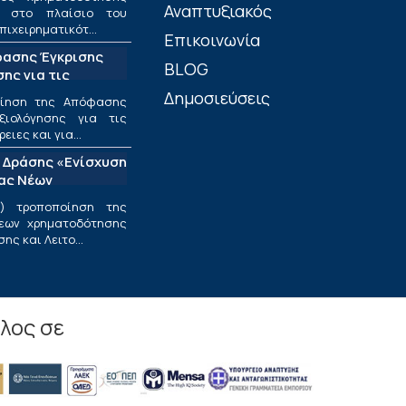
Αναπτυξιακός
ν στο πλαίσιο του
πιχειρηματικότ...
Επικοινωνία
φασης Έγκρισης
BLOG
ης για τις
ριφέρειες και για
Δημοσιεύσεις
οίηση της Απόφασης
ς στο πλαίσιο της
ξιολόγησης για τις
υσης και
ιες και για...
εσαίων
 Δράσης «Ενίσχυση
ν»
ίας Νέων
ν Επιχειρήσεων»
) τροποποίηση της
εων χρηματοδότησης
ς και Λειτο...
λος σε