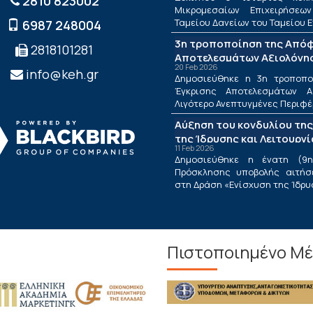
2810 823002
Μικρομεσαίων Επιχειρήσεω
Ταμείου Δανείων του Ταμείου Ε
6987 248004
3η τροποποίηση της Από
2818101281
Αποτελεσμάτων Αξιολόγησ
20 Feb 2026
Λιγότερο Ανεπτυγμένες Πε
info@keh.gr
Δημοσιεύθηκε η 3η τροποπ
τις Περιφέρειες Μετάβαση
Έγκρισης Αποτελεσμάτων Α
Δράσης «Ενίσχυση της Ίδρ
Λιγότερο Ανεπτυγμένες Περιφέρε
Λειτουργίας Νέων Μικρομ
Αύξηση του κονδυλίου της
Τουριστικών Επιχειρήσεω
της Ίδρυσης και Λειτουργ
11 Feb 2026
Μικρομεσαίων Τουριστικώ
Δημοσιεύθηκε η ένατη (9η
Πρόσκλησης υποβολής αιτήσ
στη Δράση «Ενίσχυση της Ίδρυση
Πιστοποιημένο Μέ