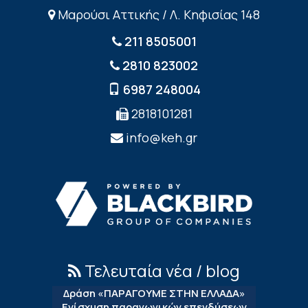
Μαρούσι Αττικής / Λ. Κηφισίας 148
211 8505001
2810 823002
6987 248004
2818101281
info@keh.gr
Τελευταία νέα / blog
Δράση «ΠΑΡΑΓΟΥΜΕ ΣΤΗΝ ΕΛΛΑΔΑ»
Ενίσχυση παραγωγικών επενδύσεων