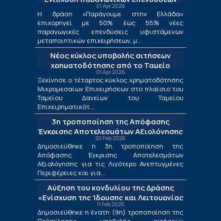
01 Apr 2026
μεταποίησης
Η δράση «Παράγουμε στην Ελλάδα»
επιχορηγεί με 50% έως 55% νέες
παραγωγικές επενδύσεις υφιστάμενων
μεταποιητικών επιχειρήσεων, μ...
Νέος κύκλος υποβολής αιτήσεων
χρηματοδότησης από το Ταμείο
01 Apr 2026
Δανείων του ΤΕΠΙΧ ΙΙΙ
Ξεκίνησε ο τέταρτος κύκλος χρηματοδότησης
Μικρομεσαίων Επιχειρήσεων στο πλαίσιο του
Ταμείου Δανείων του Ταμείου
Επιχειρηματικότ...
3η τροποποίηση της Απόφασης
Έγκρισης Αποτελεσμάτων Αξιολόγησης
20 Feb 2026
για τις Λιγότερο Ανεπτυγμένες
Δημοσιεύθηκε η 3η τροποποίηση της
Περιφέρειες και για τις Περιφέρειες
Απόφασης Έγκρισης Αποτελεσμάτων
Μετάβασης στο πλαίσιο της Δράσης
Αξιολόγησης για τις Λιγότερο Ανεπτυγμένες
«Ενίσχυση της Ίδρυσης και Λειτουργίας
Περιφέρειες και για...
Νέων Μικρομεσαίων Τουριστικών
Αύξηση του κονδυλίου της Δράσης
Επιχειρήσεων»
«Ενίσχυση της Ίδρυσης και Λειτουργίας
11 Feb 2026
Νέων Μικρομεσαίων Τουριστικών
Δημοσιεύθηκε η ένατη (9η) τροποποίηση της
Επιχειρήσεων»