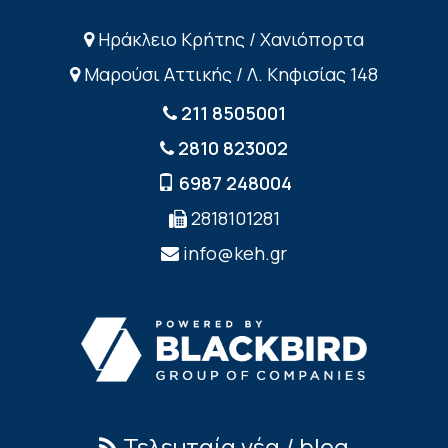
Ηράκλειο Κρήτης / Χανιόπορτα
Μαρούσι Αττικής / Λ. Κηφισίας 148
211 8505001
2810 823002
6987 248004
2818101281
info@keh.gr
Τελευταία νέα / blog