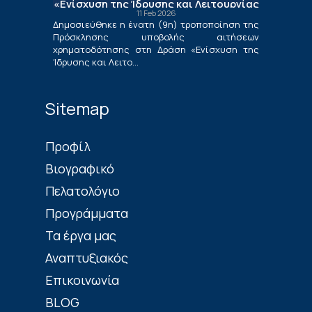
«Ενίσχυση της Ίδρυσης και Λειτουργίας
11 Feb 2026
Νέων Μικρομεσαίων Τουριστικών
Δημοσιεύθηκε η ένατη (9η) τροποποίηση της
Επιχειρήσεων»
Πρόσκλησης υποβολής αιτήσεων
χρηματοδότησης στη Δράση «Ενίσχυση της
Ίδρυσης και Λειτο...
Sitemap
Πρoφίλ
Βιογραφικό
Πελατολόγιο
Προγράμματα
Τα έργα μας
Αναπτυξιακός
Επικοινωνία
BLOG