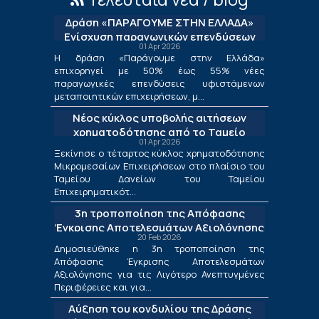
Δράση «ΠΑΡΑΓΟΥΜΕ ΣΤΗΝ ΕΛΛΑΔΑ»
Ενίσχυση παραγωγικών επενδύσεων
01 Apr 2026
μεταποίησης
Η δράση «Παράγουμε στην Ελλάδα»
επιχορηγεί με 50% έως 55% νέες
παραγωγικές επενδύσεις υφιστάμενων
μεταποιητικών επιχειρήσεων, μ...
Νέος κύκλος υποβολής αιτήσεων
χρηματοδότησης από το Ταμείο
01 Apr 2026
Δανείων του ΤΕΠΙΧ ΙΙΙ
Ξεκίνησε ο τέταρτος κύκλος χρηματοδότησης
Μικρομεσαίων Επιχειρήσεων στο πλαίσιο του
Ταμείου Δανείων του Ταμείου
Επιχειρηματικότ...
3η τροποποίηση της Απόφασης
Έγκρισης Αποτελεσμάτων Αξιολόγησης
20 Feb 2026
για τις Λιγότερο Ανεπτυγμένες
Δημοσιεύθηκε η 3η τροποποίηση της
Περιφέρειες και για τις Περιφέρειες
Απόφασης Έγκρισης Αποτελεσμάτων
Μετάβασης στο πλαίσιο της Δράσης
Αξιολόγησης για τις Λιγότερο Ανεπτυγμένες
«Ενίσχυση της Ίδρυσης και Λειτουργίας
Περιφέρειες και για...
Νέων Μικρομεσαίων Τουριστικών
Αύξηση του κονδυλίου της Δράσης
Επιχειρήσεων»