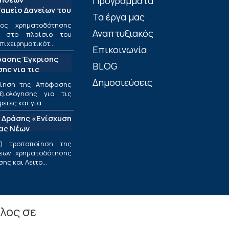
Προγράμματα
αμείο Δανείων του
Τα έργα μας
ος χρηματοδότησης
Αναπτυξιακός
ν στο πλαίσιο του
πιχειρηματικότ...
Επικοινωνία
φασης Έγκρισης
BLOG
ης για τις
ριφέρειες και για
Δημοσιεύσεις
οίηση της Απόφασης
ς στο πλαίσιο της
ξιολόγησης για τις
υσης και
ιες και για...
εσαίων
 Δράσης «Ενίσχυση
ν»
ίας Νέων
ν Επιχειρήσεων»
) τροποποίηση της
εων χρηματοδότησης
ς και Λειτο...
λος σε