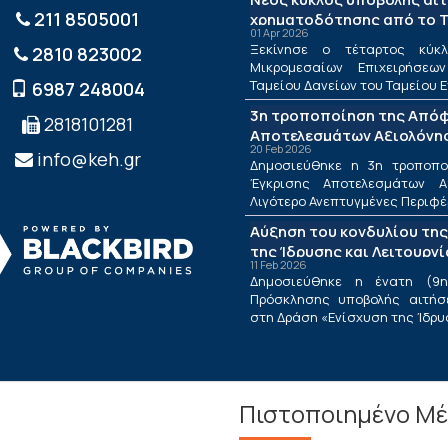
211 8505001
χρηματοδότησης από το Τ
01 Apr 2026
ΤΕΠΙΧ ΙΙΙ
Ξεκίνησε ο τέταρτος κύκλ
2810 823002
Μικρομεσαίων Επιχειρήσεω
Ταμείου Δανείων του Ταμείου Ε
6987 248004
3η τροποποίηση της Από
2818101281
Αποτελεσμάτων Αξιολόγησ
20 Feb 2026
Λιγότερο Ανεπτυγμένες Πε
info@keh.gr
Δημοσιεύθηκε η 3η τροποπ
τις Περιφέρειες Μετάβαση
Έγκρισης Αποτελεσμάτων Α
Δράσης «Ενίσχυση της Ίδρ
Λιγότερο Ανεπτυγμένες Περιφέρε
Λειτουργίας Νέων Μικρομ
Αύξηση του κονδυλίου της
Τουριστικών Επιχειρήσεω
της Ίδρυσης και Λειτουργ
11 Feb 2026
Μικρομεσαίων Τουριστικώ
Δημοσιεύθηκε η ένατη (9η
Πρόσκλησης υποβολής αιτήσ
στη Δράση «Ενίσχυση της Ίδρυση
Πιστοποιημένο Μέ