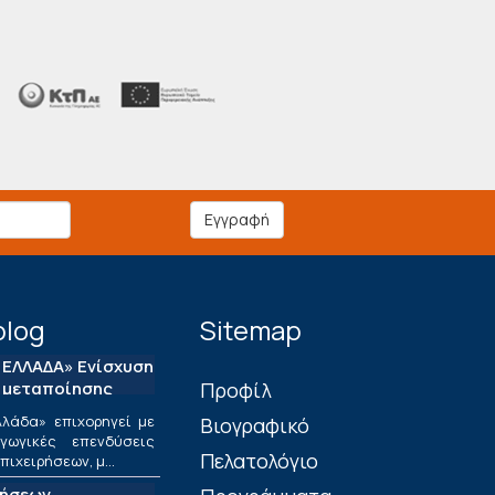
Εγγραφή
blog
Sitemap
ΕΛΛΑΔΑ» Ενίσχυση
 μεταποίησης
Πρoφίλ
λάδα» επιχορηγεί με
Βιογραφικό
ωγικές επενδύσεις
Πελατολόγιο
ιχειρήσεων, μ...
τήσεων