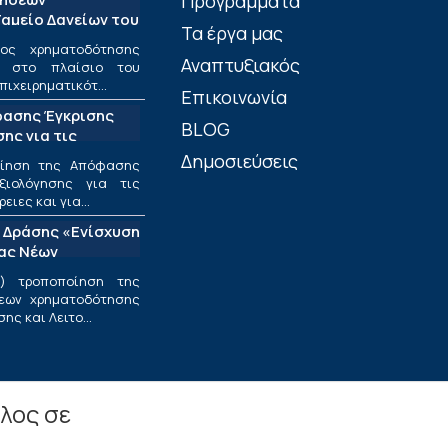
Προγράμματα
αμείο Δανείων του
Τα έργα μας
ος χρηματοδότησης
Αναπτυξιακός
ν στο πλαίσιο του
πιχειρηματικότ...
Επικοινωνία
φασης Έγκρισης
BLOG
ης για τις
ριφέρειες και για
Δημοσιεύσεις
οίηση της Απόφασης
ς στο πλαίσιο της
ξιολόγησης για τις
υσης και
ιες και για...
εσαίων
 Δράσης «Ενίσχυση
ν»
ίας Νέων
ν Επιχειρήσεων»
) τροποποίηση της
εων χρηματοδότησης
ς και Λειτο...
λος σε