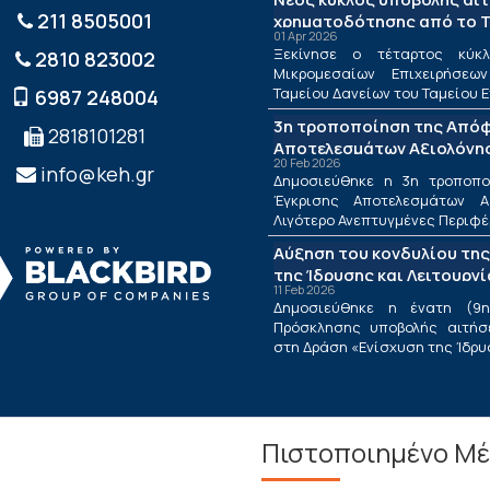
211 8505001
χρηματοδότησης από το Τ
01 Apr 2026
ΤΕΠΙΧ ΙΙΙ
Ξεκίνησε ο τέταρτος κύκλ
2810 823002
Μικρομεσαίων Επιχειρήσεω
Ταμείου Δανείων του Ταμείου Ε
6987 248004
3η τροποποίηση της Από
2818101281
Αποτελεσμάτων Αξιολόγησ
20 Feb 2026
Λιγότερο Ανεπτυγμένες Πε
info@keh.gr
Δημοσιεύθηκε η 3η τροποπ
τις Περιφέρειες Μετάβαση
Έγκρισης Αποτελεσμάτων Α
Δράσης «Ενίσχυση της Ίδρ
Λιγότερο Ανεπτυγμένες Περιφέρε
Λειτουργίας Νέων Μικρομ
Αύξηση του κονδυλίου της
Τουριστικών Επιχειρήσεω
της Ίδρυσης και Λειτουργ
11 Feb 2026
Μικρομεσαίων Τουριστικώ
Δημοσιεύθηκε η ένατη (9η
Πρόσκλησης υποβολής αιτήσ
στη Δράση «Ενίσχυση της Ίδρυση
Πιστοποιημένο Μέ