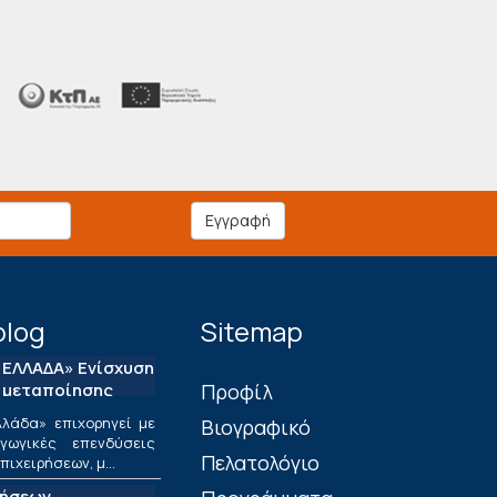
Εγγραφή
blog
Sitemap
ΕΛΛΑΔΑ» Ενίσχυση
 μεταποίησης
Πρoφίλ
λάδα» επιχορηγεί με
Βιογραφικό
ωγικές επενδύσεις
Πελατολόγιο
ιχειρήσεων, μ...
τήσεων