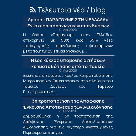
Τελευταία νέα / blog
Δράση «ΠΑΡΑΓΟΥΜΕ ΣΤΗΝ ΕΛΛΑΔΑ»
Ενίσχυση παραγωγικών επενδύσεων
01 Apr 2026
μεταποίησης
Η δράση «Παράγουμε στην Ελλάδα»
επιχορηγεί με 50% έως 55% νέες
παραγωγικές επενδύσεις υφιστάμενων
μεταποιητικών επιχειρήσεων, μ...
Νέος κύκλος υποβολής αιτήσεων
χρηματοδότησης από το Ταμείο
01 Apr 2026
Δανείων του ΤΕΠΙΧ ΙΙΙ
Ξεκίνησε ο τέταρτος κύκλος χρηματοδότησης
Μικρομεσαίων Επιχειρήσεων στο πλαίσιο του
Ταμείου Δανείων του Ταμείου
Επιχειρηματικότ...
3η τροποποίηση της Απόφασης
Έγκρισης Αποτελεσμάτων Αξιολόγησης
20 Feb 2026
για τις Λιγότερο Ανεπτυγμένες
Δημοσιεύθηκε η 3η τροποποίηση της
Περιφέρειες και για τις Περιφέρειες
Απόφασης Έγκρισης Αποτελεσμάτων
Μετάβασης στο πλαίσιο της Δράσης
Αξιολόγησης για τις Λιγότερο Ανεπτυγμένες
«Ενίσχυση της Ίδρυσης και Λειτουργίας
Περιφέρειες και για...