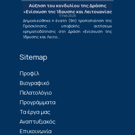
Νέων Μικρομεσαίων Τουριστικών
Αύξηση του κονδυλίου της Δράσης
Επιχειρήσεων»
«Ενίσχυση της Ίδρυσης και Λειτουργίας
11 Feb 2026
Νέων Μικρομεσαίων Τουριστικών
Δημοσιεύθηκε η ένατη (9η) τροποποίηση της
Επιχειρήσεων»
Πρόσκλησης υποβολής αιτήσεων
χρηματοδότησης στη Δράση «Ενίσχυση της
Ίδρυσης και Λειτο...
Sitemap
Πρoφίλ
Βιογραφικό
Πελατολόγιο
Προγράμματα
Τα έργα μας
Αναπτυξιακός
Επικοινωνία