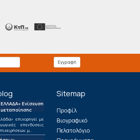
Εγγραφή
blog
Sitemap
ΕΛΛΑΔΑ» Ενίσχυση
 μεταποίησης
Πρoφίλ
λάδα» επιχορηγεί με
Βιογραφικό
ωγικές επενδύσεις
Πελατολόγιο
ιχειρήσεων, μ...
τήσεων