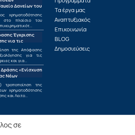
Προγράμματα
αμείο Δανείων του
Τα έργα μας
ος χρηματοδότησης
Αναπτυξιακός
ν στο πλαίσιο του
πιχειρηματικότ...
Επικοινωνία
φασης Έγκρισης
BLOG
ης για τις
ριφέρειες και για
Δημοσιεύσεις
οίηση της Απόφασης
ς στο πλαίσιο της
ξιολόγησης για τις
υσης και
ιες και για...
εσαίων
 Δράσης «Ενίσχυση
ν»
ίας Νέων
ν Επιχειρήσεων»
) τροποποίηση της
εων χρηματοδότησης
ς και Λειτο...
λος σε