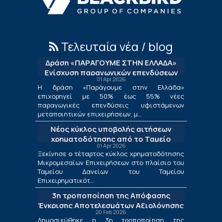
Τελευταία νέα / blog
Δράση «ΠΑΡΑΓΟΥΜΕ ΣΤΗΝ ΕΛΛΑΔΑ»
Ενίσχυση παραγωγικών επενδύσεων
01 Apr 2026
μεταποίησης
Η δράση «Παράγουμε στην Ελλάδα»
επιχορηγεί με 50% έως 55% νέες
παραγωγικές επενδύσεις υφιστάμενων
μεταποιητικών επιχειρήσεων, μ...
Νέος κύκλος υποβολής αιτήσεων
χρηματοδότησης από το Ταμείο
01 Apr 2026
Δανείων του ΤΕΠΙΧ ΙΙΙ
Ξεκίνησε ο τέταρτος κύκλος χρηματοδότησης
Μικρομεσαίων Επιχειρήσεων στο πλαίσιο του
Ταμείου Δανείων του Ταμείου
Επιχειρηματικότ...
3η τροποποίηση της Απόφασης
Έγκρισης Αποτελεσμάτων Αξιολόγησης
20 Feb 2026
για τις Λιγότερο Ανεπτυγμένες
Δημοσιεύθηκε η 3η τροποποίηση της