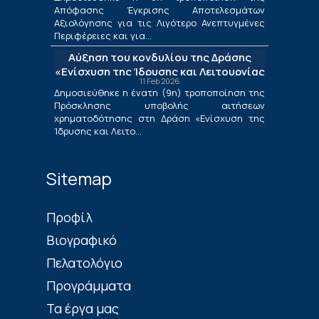
Περιφέρειες και για τις Περιφέρειες
Απόφασης Έγκρισης Αποτελεσμάτων
Μετάβασης στο πλαίσιο της Δράσης
Αξιολόγησης για τις Λιγότερο Ανεπτυγμένες
«Ενίσχυση της Ίδρυσης και Λειτουργίας
Περιφέρειες και για...
Νέων Μικρομεσαίων Τουριστικών
Αύξηση του κονδυλίου της Δράσης
Επιχειρήσεων»
«Ενίσχυση της Ίδρυσης και Λειτουργίας
11 Feb 2026
Νέων Μικρομεσαίων Τουριστικών
Δημοσιεύθηκε η ένατη (9η) τροποποίηση της
Επιχειρήσεων»
Πρόσκλησης υποβολής αιτήσεων
χρηματοδότησης στη Δράση «Ενίσχυση της
Ίδρυσης και Λειτο...
Sitemap
Πρoφίλ
Βιογραφικό
Πελατολόγιο
Προγράμματα
Τα έργα μας