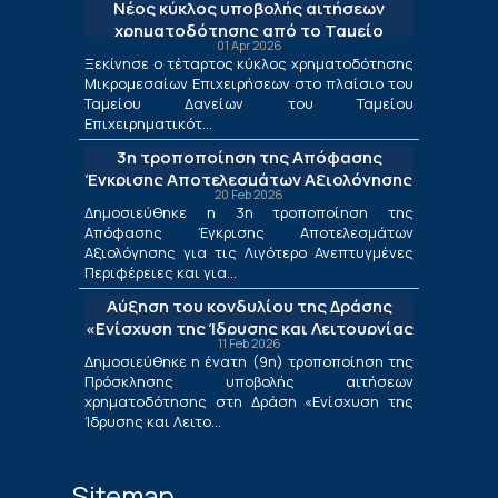
Νέος κύκλος υποβολής αιτήσεων
χρηματοδότησης από το Ταμείο
01 Apr 2026
Δανείων του ΤΕΠΙΧ ΙΙΙ
Ξεκίνησε ο τέταρτος κύκλος χρηματοδότησης
Μικρομεσαίων Επιχειρήσεων στο πλαίσιο του
Ταμείου Δανείων του Ταμείου
Επιχειρηματικότ...
3η τροποποίηση της Απόφασης
Έγκρισης Αποτελεσμάτων Αξιολόγησης
20 Feb 2026
για τις Λιγότερο Ανεπτυγμένες
Δημοσιεύθηκε η 3η τροποποίηση της
Περιφέρειες και για τις Περιφέρειες
Απόφασης Έγκρισης Αποτελεσμάτων
Μετάβασης στο πλαίσιο της Δράσης
Αξιολόγησης για τις Λιγότερο Ανεπτυγμένες
«Ενίσχυση της Ίδρυσης και Λειτουργίας
Περιφέρειες και για...
Νέων Μικρομεσαίων Τουριστικών
Αύξηση του κονδυλίου της Δράσης
Επιχειρήσεων»
«Ενίσχυση της Ίδρυσης και Λειτουργίας
11 Feb 2026
Νέων Μικρομεσαίων Τουριστικών
Δημοσιεύθηκε η ένατη (9η) τροποποίηση της
Επιχειρήσεων»
Πρόσκλησης υποβολής αιτήσεων
χρηματοδότησης στη Δράση «Ενίσχυση της
Ίδρυσης και Λειτο...
Sitemap