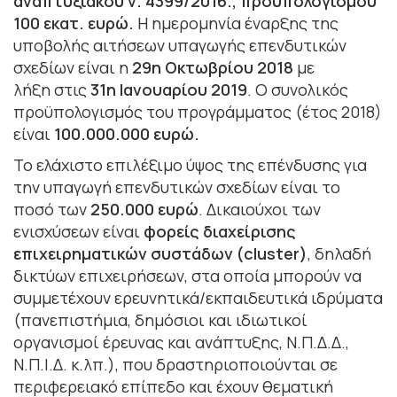
αναπτυξιακού ν. 4399/2016., προϋπολογισμού
100 εκατ. ευρώ.
Η ημερομηνία έναρξης της
υποβολής αιτήσεων υπαγωγής επενδυτικών
σχεδίων είναι η
29η Οκτωβρίου 2018
με
λήξη στις
31η Ιανουαρίου 2019
. Ο συνολικός
προϋπολογισμός του προγράμματος (έτος 2018)
είναι
100.000.000 ευρώ.
Το ελάχιστο επιλέξιμο ύψος της επένδυσης για
την υπαγωγή επενδυτικών σχεδίων είναι το
ποσό των
250.000 ευρώ
. Δικαιούχοι των
ενισχύσεων είναι
φορείς διαχείρισης
επιχειρηματικών συστάδων (cluster)
, δηλαδή
δικτύων επιχειρήσεων, στα οποία μπορούν να
συμμετέχουν ερευνητικά/εκπαιδευτικά ιδρύματα
(πανεπιστήμια, δημόσιοι και ιδιωτικοί
οργανισμοί έρευνας και ανάπτυξης, Ν.Π.Δ.Δ.,
Ν.Π.Ι.Δ. κ.λπ.), που δραστηριοποιούνται σε
περιφερειακό επίπεδο και έχουν θεματική