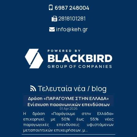
6987 248004
2818101281
info@keh.gr
Τελευταία νέα / blog
Δράση «ΠΑΡΑΓΟΥΜΕ ΣΤΗΝ ΕΛΛΑΔΑ»
Ενίσχυση παραγωγικών επενδύσεων
01 Apr 2026
μεταποίησης
Η δράση «Παράγουμε στην Ελλάδα»
επιχορηγεί με 50% έως 55% νέες
παραγωγικές επενδύσεις υφιστάμενων
μεταποιητικών επιχειρήσεων, μ...