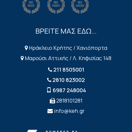
ΒΡΕΙΤΕ ΜΑΣ ΕΔΩ...
Ηράκλειο Κρήτης / Χανιόπορτα
Μαρούσι Αττικής / Λ. Κηφισίας 148
211 8505001
2810 823002
6987 248004
2818101281
info@keh.gr