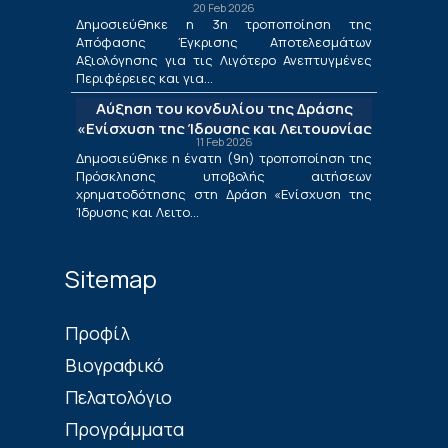
20 Feb 2026
για τις Λιγότερο Ανεπτυγμένες
Δημοσιεύθηκε η 3η τροποποίηση της
Περιφέρειες και για τις Περιφέρειες
Απόφασης Έγκρισης Αποτελεσμάτων
Μετάβασης στο πλαίσιο της Δράσης
Αξιολόγησης για τις Λιγότερο Ανεπτυγμένες
«Ενίσχυση της Ίδρυσης και Λειτουργίας
Περιφέρειες και για...
Νέων Μικρομεσαίων Τουριστικών
Αύξηση του κονδυλίου της Δράσης
Επιχειρήσεων»
«Ενίσχυση της Ίδρυσης και Λειτουργίας
11 Feb 2026
Νέων Μικρομεσαίων Τουριστικών
Δημοσιεύθηκε η ένατη (9η) τροποποίηση της
Επιχειρήσεων»
Πρόσκλησης υποβολής αιτήσεων
χρηματοδότησης στη Δράση «Ενίσχυση της
Ίδρυσης και Λειτο...
Sitemap
Πρoφίλ
Βιογραφικό
Πελατολόγιο
Προγράμματα