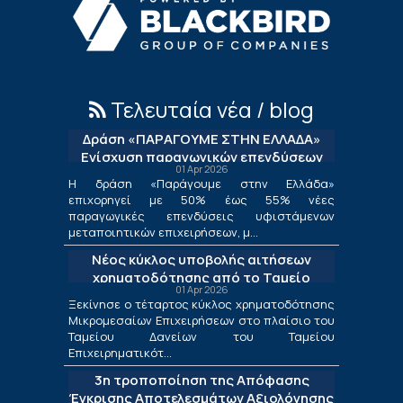
Τελευταία νέα / blog
Δράση «ΠΑΡΑΓΟΥΜΕ ΣΤΗΝ ΕΛΛΑΔΑ»
Ενίσχυση παραγωγικών επενδύσεων
01 Apr 2026
μεταποίησης
Η δράση «Παράγουμε στην Ελλάδα»
επιχορηγεί με 50% έως 55% νέες
παραγωγικές επενδύσεις υφιστάμενων
μεταποιητικών επιχειρήσεων, μ...
Νέος κύκλος υποβολής αιτήσεων
χρηματοδότησης από το Ταμείο
01 Apr 2026
Δανείων του ΤΕΠΙΧ ΙΙΙ
Ξεκίνησε ο τέταρτος κύκλος χρηματοδότησης
Μικρομεσαίων Επιχειρήσεων στο πλαίσιο του
Ταμείου Δανείων του Ταμείου
Επιχειρηματικότ...
3η τροποποίηση της Απόφασης
Έγκρισης Αποτελεσμάτων Αξιολόγησης