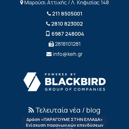
Μαρούσι Αττικής / Λ. Κηφισίας 148
211 8505001
2810 823002
6987 248004
2818101281
info@keh.gr
Τελευταία νέα / blog
Δράση «ΠΑΡΑΓΟΥΜΕ ΣΤΗΝ ΕΛΛΑΔΑ»
Ενίσχυση παραγωγικών επενδύσεων
01 Apr 2026