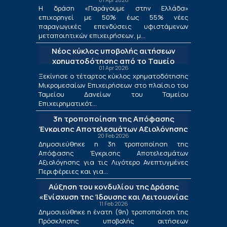
μεταποίησης
Η δράση «Παράγουμε στην Ελλάδα»
επιχορηγεί με 50% έως 55% νέες
παραγωγικές επενδύσεις υφιστάμενων
μεταποιητικών επιχειρήσεων, μ...
Νέος κύκλος υποβολής αιτήσεων
χρηματοδότησης από το Ταμείο
01 Apr 2026
Δανείων του ΤΕΠΙΧ ΙΙΙ
Ξεκίνησε ο τέταρτος κύκλος χρηματοδότησης
Μικρομεσαίων Επιχειρήσεων στο πλαίσιο του
Ταμείου Δανείων του Ταμείου
Επιχειρηματικότ...
3η τροποποίηση της Απόφασης
Έγκρισης Αποτελεσμάτων Αξιολόγησης
20 Feb 2026
για τις Λιγότερο Ανεπτυγμένες
Δημοσιεύθηκε η 3η τροποποίηση της
Περιφέρειες και για τις Περιφέρειες
Απόφασης Έγκρισης Αποτελεσμάτων
Μετάβασης στο πλαίσιο της Δράσης
Αξιολόγησης για τις Λιγότερο Ανεπτυγμένες
«Ενίσχυση της Ίδρυσης και Λειτουργίας
Περιφέρειες και για...
Νέων Μικρομεσαίων Τουριστικών
Αύξηση του κονδυλίου της Δράσης
Επιχειρήσεων»
«Ενίσχυση της Ίδρυσης και Λειτουργίας
11 Feb 2026
Νέων Μικρομεσαίων Τουριστικών
Δημοσιεύθηκε η ένατη (9η) τροποποίηση της
Επιχειρήσεων»
Πρόσκλησης υποβολής αιτήσεων