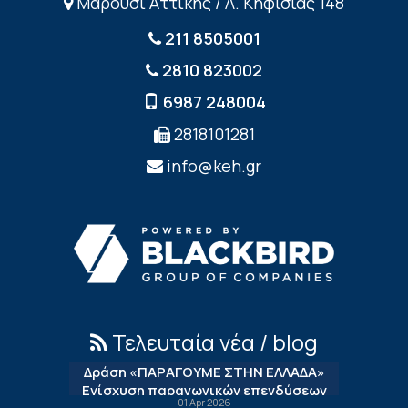
Μαρούσι Αττικής / Λ. Κηφισίας 148
211 8505001
2810 823002
6987 248004
2818101281
info@keh.gr
Τελευταία νέα / blog
Δράση «ΠΑΡΑΓΟΥΜΕ ΣΤΗΝ ΕΛΛΑΔΑ»
Ενίσχυση παραγωγικών επενδύσεων
01 Apr 2026