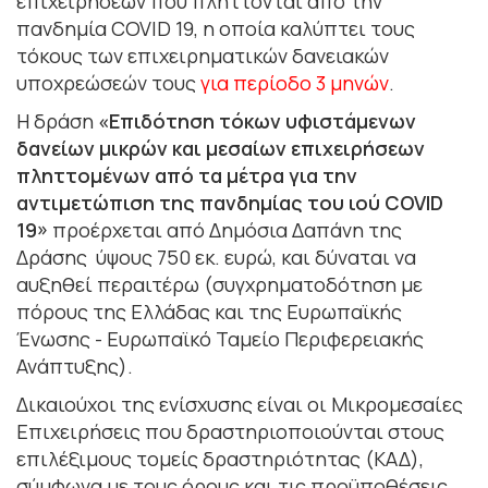
επιχειρήσεων που πλήττονται από την
πανδημία COVID 19, η οποία καλύπτει τους
τόκους των επιχειρηματικών δανειακών
υποχρεώσεών τους
για περίοδο 3 μηνών
.
Η δράση
«Επιδότηση τόκων υφιστάμενων
δανείων μικρών και μεσαίων επιχειρήσεων
πληττομένων από τα μέτρα για την
αντιμετώπιση της πανδημίας του ιού COVID
19»
προέρχεται από Δημόσια Δαπάνη της
Δράσης ύψους 750 εκ. ευρώ, και δύναται να
αυξηθεί περαιτέρω (συγχρηματοδότηση με
πόρους της Ελλάδας και της Ευρωπαϊκής
Ένωσης - Ευρωπαϊκό Ταμείο Περιφερειακής
Ανάπτυξης).
Δικαιούχοι της ενίσχυσης είναι οι Μικρομεσαίες
Επιχειρήσεις που δραστηριοποιούνται στους
επιλέξιμους τομείς δραστηριότητας (ΚΑΔ),
σύμφωνα με τους όρους και τις προϋποθέσεις