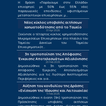
μεταποίησης
Η δράση «Παράγουμε στην Ελλάδα»
επιχορηγεί με 50% έως 55% νέες
παραγωγικές επενδύσεις υφιστάμενων
μεταποιητικών επιχειρήσεων, μ...
Νέος κύκλος υποβολής αιτήσεων
χρηματοδότησης από το Ταμείο
01 Apr 2026
Δανείων του ΤΕΠΙΧ ΙΙΙ
Ξεκίνησε ο τέταρτος κύκλος χρηματοδότησης
Μικρομεσαίων Επιχειρήσεων στο πλαίσιο του
Ταμείου Δανείων του Ταμείου
Επιχειρηματικότ...
3η τροποποίηση της Απόφασης
Έγκρισης Αποτελεσμάτων Αξιολόγησης
20 Feb 2026
για τις Λιγότερο Ανεπτυγμένες
Δημοσιεύθηκε η 3η τροποποίηση της
Περιφέρειες και για τις Περιφέρειες
Απόφασης Έγκρισης Αποτελεσμάτων
Μετάβασης στο πλαίσιο της Δράσης
Αξιολόγησης για τις Λιγότερο Ανεπτυγμένες
«Ενίσχυση της Ίδρυσης και Λειτουργίας
Περιφέρειες και για...
Νέων Μικρομεσαίων Τουριστικών
Αύξηση του κονδυλίου της Δράσης
Επιχειρήσεων»
«Ενίσχυση της Ίδρυσης και Λειτουργίας
11 Feb 2026
Νέων Μικρομεσαίων Τουριστικών
Δημοσιεύθηκε η ένατη (9η) τροποποίηση της
Επιχειρήσεων»
Πρόσκλησης υποβολής αιτήσεων