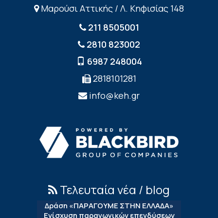
Μαρούσι Αττικής / Λ. Κηφισίας 148
211 8505001
2810 823002
6987 248004
2818101281
info@keh.gr
Τελευταία νέα / blog
Δράση «ΠΑΡΑΓΟΥΜΕ ΣΤΗΝ ΕΛΛΑΔΑ»
Ενίσχυση παραγωγικών επενδύσεων