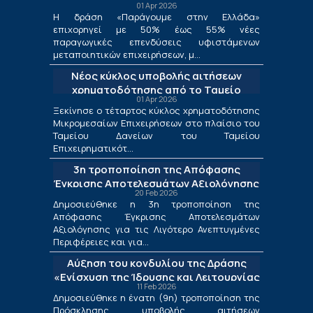
01 Apr 2026
μεταποίησης
Η δράση «Παράγουμε στην Ελλάδα»
επιχορηγεί με 50% έως 55% νέες
παραγωγικές επενδύσεις υφιστάμενων
μεταποιητικών επιχειρήσεων, μ...
Νέος κύκλος υποβολής αιτήσεων
χρηματοδότησης από το Ταμείο
01 Apr 2026
Δανείων του ΤΕΠΙΧ ΙΙΙ
Ξεκίνησε ο τέταρτος κύκλος χρηματοδότησης
Μικρομεσαίων Επιχειρήσεων στο πλαίσιο του
Ταμείου Δανείων του Ταμείου
Επιχειρηματικότ...
3η τροποποίηση της Απόφασης
Έγκρισης Αποτελεσμάτων Αξιολόγησης
20 Feb 2026
για τις Λιγότερο Ανεπτυγμένες
Δημοσιεύθηκε η 3η τροποποίηση της
Περιφέρειες και για τις Περιφέρειες
Απόφασης Έγκρισης Αποτελεσμάτων
Μετάβασης στο πλαίσιο της Δράσης
Αξιολόγησης για τις Λιγότερο Ανεπτυγμένες
«Ενίσχυση της Ίδρυσης και Λειτουργίας
Περιφέρειες και για...
Νέων Μικρομεσαίων Τουριστικών
Αύξηση του κονδυλίου της Δράσης
Επιχειρήσεων»
«Ενίσχυση της Ίδρυσης και Λειτουργίας
11 Feb 2026
Νέων Μικρομεσαίων Τουριστικών
Δημοσιεύθηκε η ένατη (9η) τροποποίηση της
Επιχειρήσεων»
Πρόσκλησης υποβολής αιτήσεων