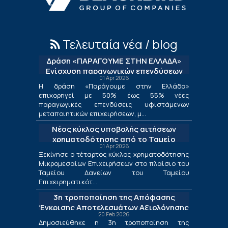
Τελευταία νέα / blog
Δράση «ΠΑΡΑΓΟΥΜΕ ΣΤΗΝ ΕΛΛΑΔΑ»
Ενίσχυση παραγωγικών επενδύσεων
01 Apr 2026
μεταποίησης
Η δράση «Παράγουμε στην Ελλάδα»
επιχορηγεί με 50% έως 55% νέες
παραγωγικές επενδύσεις υφιστάμενων
μεταποιητικών επιχειρήσεων, μ...
Νέος κύκλος υποβολής αιτήσεων
χρηματοδότησης από το Ταμείο
01 Apr 2026
Δανείων του ΤΕΠΙΧ ΙΙΙ
Ξεκίνησε ο τέταρτος κύκλος χρηματοδότησης
Μικρομεσαίων Επιχειρήσεων στο πλαίσιο του
Ταμείου Δανείων του Ταμείου
Επιχειρηματικότ...
3η τροποποίηση της Απόφασης
Έγκρισης Αποτελεσμάτων Αξιολόγησης
20 Feb 2026
για τις Λιγότερο Ανεπτυγμένες
Δημοσιεύθηκε η 3η τροποποίηση της
Περιφέρειες και για τις Περιφέρειες