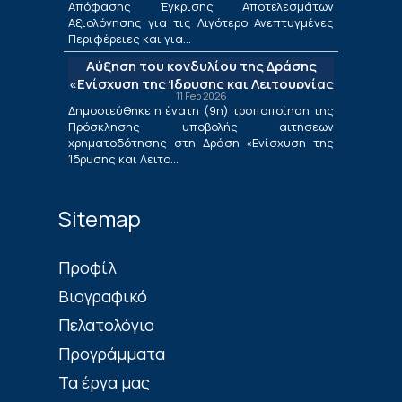
Απόφασης Έγκρισης Αποτελεσμάτων
Μετάβασης στο πλαίσιο της Δράσης
Αξιολόγησης για τις Λιγότερο Ανεπτυγμένες
«Ενίσχυση της Ίδρυσης και Λειτουργίας
Περιφέρειες και για...
Νέων Μικρομεσαίων Τουριστικών
Αύξηση του κονδυλίου της Δράσης
Επιχειρήσεων»
«Ενίσχυση της Ίδρυσης και Λειτουργίας
11 Feb 2026
Νέων Μικρομεσαίων Τουριστικών
Δημοσιεύθηκε η ένατη (9η) τροποποίηση της
Επιχειρήσεων»
Πρόσκλησης υποβολής αιτήσεων
χρηματοδότησης στη Δράση «Ενίσχυση της
Ίδρυσης και Λειτο...
Sitemap
Πρoφίλ
Βιογραφικό
Πελατολόγιο
Προγράμματα
Τα έργα μας