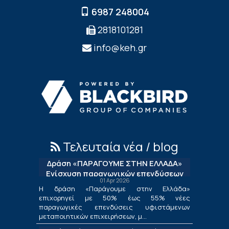
6987 248004
2818101281
info@keh.gr
Τελευταία νέα / blog
Δράση «ΠΑΡΑΓΟΥΜΕ ΣΤΗΝ ΕΛΛΑΔΑ»
Ενίσχυση παραγωγικών επενδύσεων
01 Apr 2026
μεταποίησης
Η δράση «Παράγουμε στην Ελλάδα»
επιχορηγεί με 50% έως 55% νέες
παραγωγικές επενδύσεις υφιστάμενων
μεταποιητικών επιχειρήσεων, μ...