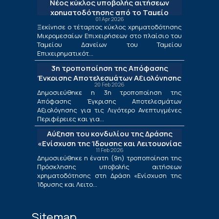
Νέος κύκλος υποβολής αιτήσεων
χρηματοδότησης από το Ταμείο
01 Apr 2026
Δανείων του ΤΕΠΙΧ ΙΙΙ
Ξεκίνησε ο τέταρτος κύκλος χρηματοδότησης
Μικρομεσαίων Επιχειρήσεων στο πλαίσιο του
Ταμείου Δανείων του Ταμείου
Επιχειρηματικότ...
3η τροποποίηση της Απόφασης
Έγκρισης Αποτελεσμάτων Αξιολόγησης
20 Feb 2026
για τις Λιγότερο Ανεπτυγμένες
Δημοσιεύθηκε η 3η τροποποίηση της
Περιφέρειες και για τις Περιφέρειες
Απόφασης Έγκρισης Αποτελεσμάτων
Μετάβασης στο πλαίσιο της Δράσης
Αξιολόγησης για τις Λιγότερο Ανεπτυγμένες
«Ενίσχυση της Ίδρυσης και Λειτουργίας
Περιφέρειες και για...
Νέων Μικρομεσαίων Τουριστικών
Αύξηση του κονδυλίου της Δράσης
Επιχειρήσεων»
«Ενίσχυση της Ίδρυσης και Λειτουργίας
11 Feb 2026
Νέων Μικρομεσαίων Τουριστικών
Δημοσιεύθηκε η ένατη (9η) τροποποίηση της
Επιχειρήσεων»
Πρόσκλησης υποβολής αιτήσεων
χρηματοδότησης στη Δράση «Ενίσχυση της
Ίδρυσης και Λειτο...
Sitemap