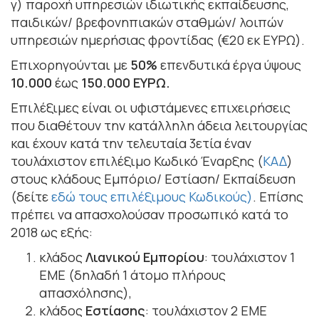
γ) παροχή υπηρεσιών ιδιωτικής εκπαίδευσης,
παιδικών/ βρεφονηπιακών σταθμών/ λοιπών
υπηρεσιών ημερήσιας φροντίδας (€20 εκ ΕΥΡΩ).
Επιχορηγούνται με
50%
επενδυτικά έργα ύψους
10.000
έως
150.000
ΕΥΡΩ.
Επιλέξιμες είναι οι υφιστάμενες επιχειρήσεις
που διαθέτουν την κατάλληλη άδεια λειτουργίας
και έχουν κατά την τελευταία 3ετία έναν
τουλάχιστον επιλέξιμο Κωδικό Έναρξης (
ΚΑΔ
)
στους κλάδους Εμπόριο/ Εστίαση/ Εκπαίδευση
(δείτε
εδώ τους επιλέξιμους Κωδικούς)
. Επίσης
πρέπει να απασχολούσαν προσωπικό κατά το
2018 ως εξής:
κλάδος
Λιανικού Εμπορίου
: τουλάχιστον 1
ΕΜΕ (δηλαδή 1 άτομο πλήρους
απασχόλησης),
κλάδος
Εστίασης
: τουλάχιστον 2 ΕΜΕ