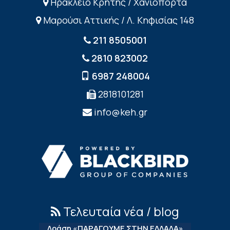
Ηράκλειο Κρήτης / Χανιόπορτα
Μαρούσι Αττικής / Λ. Κηφισίας 148
211 8505001
2810 823002
6987 248004
2818101281
info@keh.gr
Τελευταία νέα / blog
Δράση «ΠΑΡΑΓΟΥΜΕ ΣΤΗΝ ΕΛΛΑΔΑ»