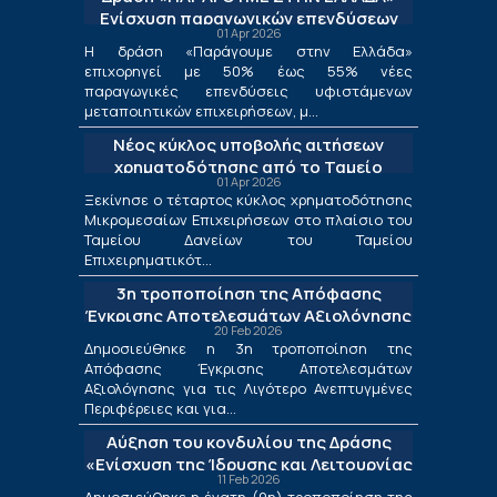
Ενίσχυση παραγωγικών επενδύσεων
01 Apr 2026
μεταποίησης
Η δράση «Παράγουμε στην Ελλάδα»
επιχορηγεί με 50% έως 55% νέες
παραγωγικές επενδύσεις υφιστάμενων
μεταποιητικών επιχειρήσεων, μ...
Νέος κύκλος υποβολής αιτήσεων
χρηματοδότησης από το Ταμείο
01 Apr 2026
Δανείων του ΤΕΠΙΧ ΙΙΙ
Ξεκίνησε ο τέταρτος κύκλος χρηματοδότησης
Μικρομεσαίων Επιχειρήσεων στο πλαίσιο του
Ταμείου Δανείων του Ταμείου
Επιχειρηματικότ...
3η τροποποίηση της Απόφασης
Έγκρισης Αποτελεσμάτων Αξιολόγησης
20 Feb 2026
για τις Λιγότερο Ανεπτυγμένες
Δημοσιεύθηκε η 3η τροποποίηση της
Περιφέρειες και για τις Περιφέρειες
Απόφασης Έγκρισης Αποτελεσμάτων
Μετάβασης στο πλαίσιο της Δράσης
Αξιολόγησης για τις Λιγότερο Ανεπτυγμένες
«Ενίσχυση της Ίδρυσης και Λειτουργίας
Περιφέρειες και για...
Νέων Μικρομεσαίων Τουριστικών
Αύξηση του κονδυλίου της Δράσης
Επιχειρήσεων»
«Ενίσχυση της Ίδρυσης και Λειτουργίας
11 Feb 2026
Νέων Μικρομεσαίων Τουριστικών