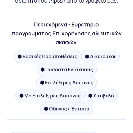
άριστη υποστήριξη από το γραφείο μας.
Περιεχόμενα - Ευρετήριο
προγράμματος Επιχορήγησης αλιευτικών
σκαφών
⬢ Βασικές Προϋποθέσεις
⬢ Δικαιούχοι
⬢ Ποσοστά Ενίσχυσης
⬢ Επιλέξιμες Δαπάνες
⬢ Μη Επιλέξιμες Δαπάνες
⬢ Υποβολή
⬢ Οδηγός / Έντυπα