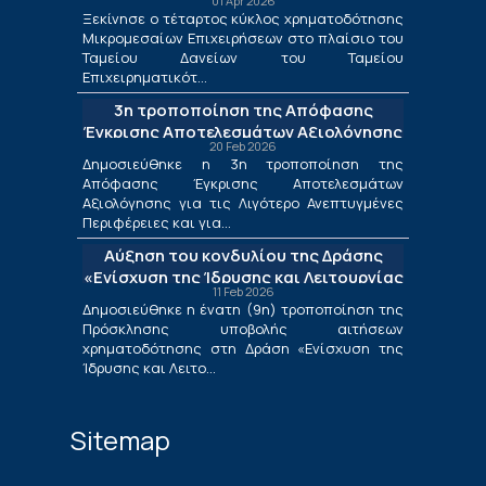
01 Apr 2026
Δανείων του ΤΕΠΙΧ ΙΙΙ
Ξεκίνησε ο τέταρτος κύκλος χρηματοδότησης
Μικρομεσαίων Επιχειρήσεων στο πλαίσιο του
Ταμείου Δανείων του Ταμείου
Επιχειρηματικότ...
3η τροποποίηση της Απόφασης
Έγκρισης Αποτελεσμάτων Αξιολόγησης
20 Feb 2026
για τις Λιγότερο Ανεπτυγμένες
Δημοσιεύθηκε η 3η τροποποίηση της
Περιφέρειες και για τις Περιφέρειες
Απόφασης Έγκρισης Αποτελεσμάτων
Μετάβασης στο πλαίσιο της Δράσης
Αξιολόγησης για τις Λιγότερο Ανεπτυγμένες
«Ενίσχυση της Ίδρυσης και Λειτουργίας
Περιφέρειες και για...
Νέων Μικρομεσαίων Τουριστικών
Αύξηση του κονδυλίου της Δράσης
Επιχειρήσεων»
«Ενίσχυση της Ίδρυσης και Λειτουργίας
11 Feb 2026
Νέων Μικρομεσαίων Τουριστικών
Δημοσιεύθηκε η ένατη (9η) τροποποίηση της
Επιχειρήσεων»
Πρόσκλησης υποβολής αιτήσεων
χρηματοδότησης στη Δράση «Ενίσχυση της
Ίδρυσης και Λειτο...
Sitemap