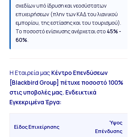
σχεδίων υπό ίδρυση και νεοσύστατων
επιχειρήσεων (πλην των ΚΑΔ του λιανικού
εμπορίου, της εστίασης και του τουρισμού).
Το ποσοστό ενίσχυσης ανέρχεται στο
45% -
60%
.
Η Εταιρεία μας
Κέντρο Επενδύσεων
[Blackbird Group] πέτυχε ποσοστό 100%
στις υποβολές μας. Ενδεικτικά
Εγκεκριμένα Έργα:
Ύψος
Είδος Επιχείρησης
Επ
Επένδυσης