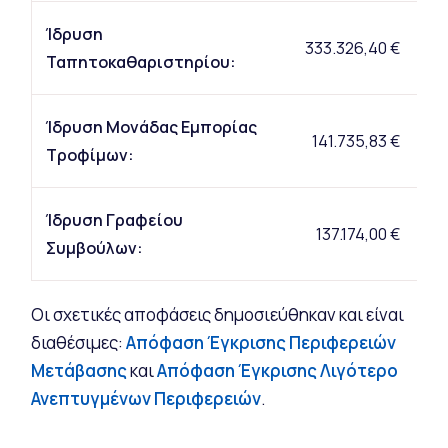
Ίδρυση
19
333.326,40 €
Ταπητοκαθαριστηρίου:
Ίδρυση Μονάδας Εμπορίας
141.735,83 €
70
Τροφίμων:
Ίδρυση Γραφείου
137.174,00 €
Συμβούλων:
Οι σχετικές αποφάσεις δημοσιεύθηκαν και είναι
διαθέσιμες:
Απόφαση Έγκρισης Περιφερειών
Μετάβασης
και
Απόφαση Έγκρισης Λιγότερο
Ανεπτυγμένων Περιφερειών
.