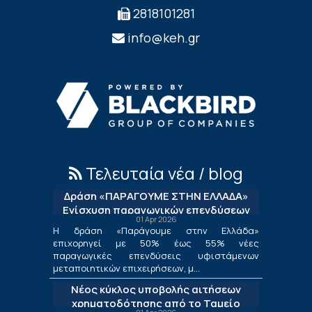
2818101281
info@keh.gr
Τελευταία νέα / blog
Δράση «ΠΑΡΑΓΟΥΜΕ ΣΤΗΝ ΕΛΛΑΔΑ»
Ενίσχυση παραγωγικών επενδύσεων
01 Apr 2026
μεταποίησης
Η δράση «Παράγουμε στην Ελλάδα»
επιχορηγεί με 50% έως 55% νέες
παραγωγικές επενδύσεις υφιστάμενων
μεταποιητικών επιχειρήσεων, μ...
Νέος κύκλος υποβολής αιτήσεων
χρηματοδότησης από το Ταμείο