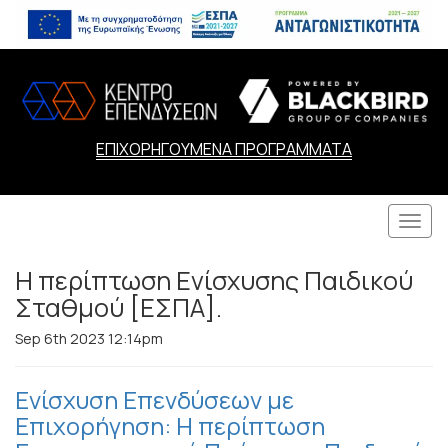
ΕΠΙΧΟΡΗΓΟΥΜΕΝΑ ΠΡΟΓΡΑΜΜΑΤΑ
Togg
navi
Η περίπτωση Ενίσχυσης Παιδικού
Σταθμού [ΕΣΠΑ].
Sep 6th 2023 12:14pm
Ενίσχυση Επενδύσεων με
Επιχορήγηση: Η περίπτωση