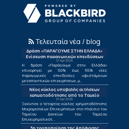
Τελευταία νέα / blog
Δράση «ΠΑΡΑΓΟΥΜΕ ΣΤΗΝ ΕΛΛΑΔΑ»
Ενίσχυση παραγωγικών επενδύσεων
01 Apr 2026
μεταποίησης
Η δράση «Παράγουμε στην Ελλάδα»
επιχορηγεί με 50% έως 55% νέες
παραγωγικές επενδύσεις υφιστάμενων
μεταποιητικών επιχειρήσεων, μ...
Νέος κύκλος υποβολής αιτήσεων
χρηματοδότησης από το Ταμείο
01 Apr 2026
Δανείων του ΤΕΠΙΧ ΙΙΙ
Ξεκίνησε ο τέταρτος κύκλος χρηματοδότησης
Μικρομεσαίων Επιχειρήσεων στο πλαίσιο του
Ταμείου Δανείων του Ταμείου
Επιχειρηματικότ...
3η τροποποίηση της Απόφασης