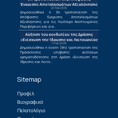
Έγκρισης Αποτελεσμάτων Αξιολόγησης
20 Feb 2026
για τις Λιγότερο Ανεπτυγμένες
Δημοσιεύθηκε η 3η τροποποίηση της
Περιφέρειες και για τις Περιφέρειες
Απόφασης Έγκρισης Αποτελεσμάτων
Μετάβασης στο πλαίσιο της Δράσης
Αξιολόγησης για τις Λιγότερο Ανεπτυγμένες
«Ενίσχυση της Ίδρυσης και Λειτουργίας
Περιφέρειες και για...
Νέων Μικρομεσαίων Τουριστικών
Αύξηση του κονδυλίου της Δράσης
Επιχειρήσεων»
«Ενίσχυση της Ίδρυσης και Λειτουργίας
11 Feb 2026
Νέων Μικρομεσαίων Τουριστικών
Δημοσιεύθηκε η ένατη (9η) τροποποίηση της
Επιχειρήσεων»
Πρόσκλησης υποβολής αιτήσεων
χρηματοδότησης στη Δράση «Ενίσχυση της
Ίδρυσης και Λειτο...
Sitemap
Πρoφίλ
Βιογραφικό
Πελατολόγιο