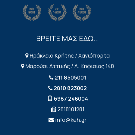
ΒΡΕΙΤΕ ΜΑΣ ΕΔΩ...
Ηράκλειο Κρήτης / Χανιόπορτα
Μαρούσι Αττικής / Λ. Κηφισίας 148
211 8505001
2810 823002
6987 248004
2818101281
info@keh.gr