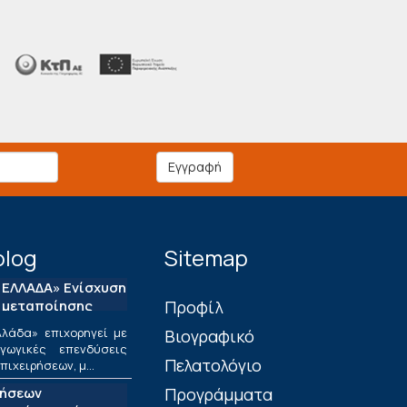
Εγγραφή
blog
Sitemap
ΕΛΛΑΔΑ» Ενίσχυση
 μεταποίησης
Πρoφίλ
λάδα» επιχορηγεί με
Βιογραφικό
ωγικές επενδύσεις
Πελατολόγιο
ιχειρήσεων, μ...
τήσεων
Προγράμματα