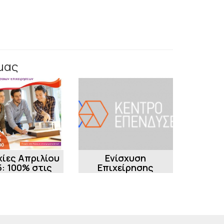
μας
χίες Απριλίου
Ενίσχυση
: 100% στις
Επιχείρησης
ίσεις Δράσης
Εμπορίας Ιατρικών
ίσχυση της
Ειδών [μέσω ΕΣΠΑ]
υσης και...