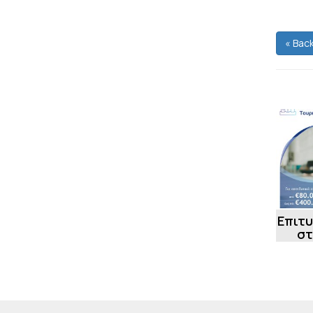
« Bac
Επιτυ
στ
Δρά
της