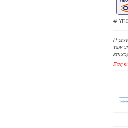
# ΥΠΕ
Η τεχ
των υ
επιχο
Σας ε