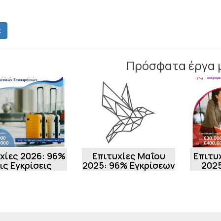
k
Πρόσφατα έργα 
χίες 2026: 96%
Επιτυχίες Μαΐου
Επιτυ
ις Εγκρίσεις
2025: 96% Εγκρίσεων
2025
σης «Ενίσχυση
στο Πρόγραμμα
Εγκρ
 Ίδρυσης Νέων
Ενίσχυσης της
«Εν
Τουριστι...
επιχειρηματικ...
Ίδρ