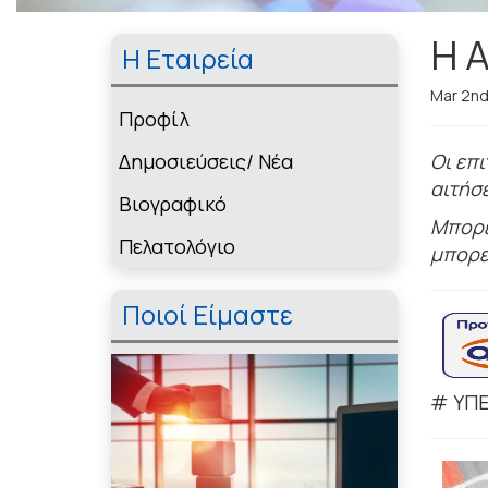
Η Α
Η Εταιρεία
Mar 2nd
Πρoφίλ
Δημοσιεύσεις/ Νέα
Οι επι
αιτήσ
Βιογραφικό
Μπορε
Πελατολόγιο
μπορεί
Ποιοί Είμαστε
# ΥΠΕ