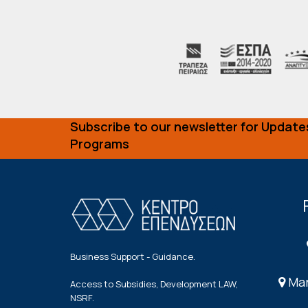
Subscribe to our newsletter for Update
Programs
Business Support - Guidance.
Mar
Access to Subsidies, Development LAW,
NSRF.