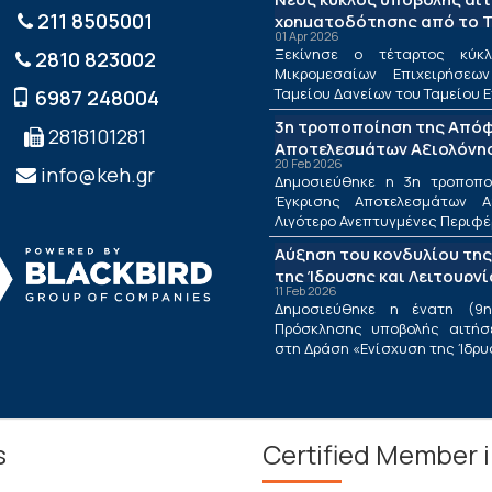
211 8505001
χρηματοδότησης από το Τ
01 Apr 2026
ΤΕΠΙΧ ΙΙΙ
Ξεκίνησε ο τέταρτος κύκλ
2810 823002
Μικρομεσαίων Επιχειρήσεω
Ταμείου Δανείων του Ταμείου Ε
6987 248004
3η τροποποίηση της Από
2818101281
Αποτελεσμάτων Αξιολόγησ
20 Feb 2026
Λιγότερο Ανεπτυγμένες Πε
info@keh.gr
Δημοσιεύθηκε η 3η τροποπ
τις Περιφέρειες Μετάβαση
Έγκρισης Αποτελεσμάτων Α
Δράσης «Ενίσχυση της Ίδρ
Λιγότερο Ανεπτυγμένες Περιφέρε
Λειτουργίας Νέων Μικρομ
Αύξηση του κονδυλίου της
Τουριστικών Επιχειρήσεω
της Ίδρυσης και Λειτουργ
11 Feb 2026
Μικρομεσαίων Τουριστικώ
Δημοσιεύθηκε η ένατη (9η
Πρόσκλησης υποβολής αιτήσ
στη Δράση «Ενίσχυση της Ίδρυση
s
Certified Member 