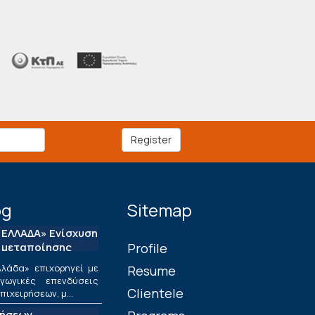
Register
og
Sitemap
ΕΛΛΑΔΑ» Ενίσχυση
 μεταποίησης
Profile
λάδα» επιχορηγεί με
Resume
ωγικές επενδύσεις
Clientele
ιχειρήσεων, μ...
τήσεων