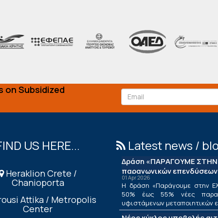
s on Subsidized
FIND US HERE...
Latest news / bl
Δράση «ΠΑΡΑΓΟΥΜΕ ΣΤΗΝ 
παραγωγικών επενδύσεων
Heraklion Crete /
01 Apr 2026
Chanioporta
Η δράση «Παράγουμε στην Ελ
50% έως 55% νέες παραγ
ousi Attika / Metropolis
υφιστάμενων μεταποιητικών επ
Center
Νέος κύκλος υποβολής αι