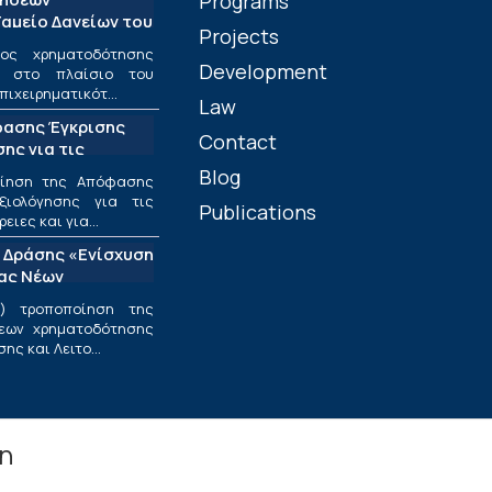
Programs
αμείο Δανείων του
Projects
ος χρηματοδότησης
Development
ν στο πλαίσιο του
πιχειρηματικότ...
Law
φασης Έγκρισης
Contact
ης για τις
ριφέρειες και για
Blog
οίηση της Απόφασης
ς στο πλαίσιο της
ξιολόγησης για τις
Publications
υσης και
ιες και για...
εσαίων
 Δράσης «Ενίσχυση
ν»
ίας Νέων
ν Επιχειρήσεων»
) τροποποίηση της
εων χρηματοδότησης
ς και Λειτο...
in