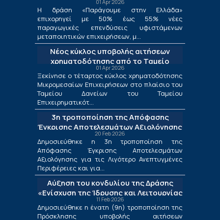
01 Apr 2026
μεταποίησης
Η δράση «Παράγουμε στην Ελλάδα»
επιχορηγεί με 50% έως 55% νέες
παραγωγικές επενδύσεις υφιστάμενων
μεταποιητικών επιχειρήσεων, μ...
Νέος κύκλος υποβολής αιτήσεων
χρηματοδότησης από το Ταμείο
01 Apr 2026
Δανείων του ΤΕΠΙΧ ΙΙΙ
Ξεκίνησε ο τέταρτος κύκλος χρηματοδότησης
Μικρομεσαίων Επιχειρήσεων στο πλαίσιο του
Ταμείου Δανείων του Ταμείου
Επιχειρηματικότ...
3η τροποποίηση της Απόφασης
Έγκρισης Αποτελεσμάτων Αξιολόγησης
20 Feb 2026
για τις Λιγότερο Ανεπτυγμένες
Δημοσιεύθηκε η 3η τροποποίηση της
Περιφέρειες και για τις Περιφέρειες
Απόφασης Έγκρισης Αποτελεσμάτων
Μετάβασης στο πλαίσιο της Δράσης
Αξιολόγησης για τις Λιγότερο Ανεπτυγμένες
«Ενίσχυση της Ίδρυσης και Λειτουργίας
Περιφέρειες και για...
Νέων Μικρομεσαίων Τουριστικών
Αύξηση του κονδυλίου της Δράσης
Επιχειρήσεων»
«Ενίσχυση της Ίδρυσης και Λειτουργίας
11 Feb 2026
Νέων Μικρομεσαίων Τουριστικών
Δημοσιεύθηκε η ένατη (9η) τροποποίηση της
Επιχειρήσεων»
Πρόσκλησης υποβολής αιτήσεων