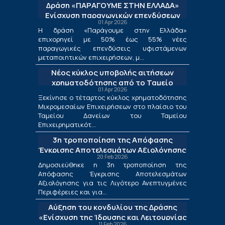
Δράση «ΠΑΡΑΓΟΥΜΕ ΣΤΗΝ ΕΛΛΑΔΑ»
Ενίσχυση παραγωγικών επενδύσεων
01 Apr 2026
μεταποίησης
Η δράση «Παράγουμε στην Ελλάδα»
επιχορηγεί με 50% έως 55% νέες
παραγωγικές επενδύσεις υφιστάμενων
μεταποιητικών επιχειρήσεων, μ...
Νέος κύκλος υποβολής αιτήσεων
χρηματοδότησης από το Ταμείο
01 Apr 2026
Δανείων του ΤΕΠΙΧ ΙΙΙ
Ξεκίνησε ο τέταρτος κύκλος χρηματοδότησης
Μικρομεσαίων Επιχειρήσεων στο πλαίσιο του
Ταμείου Δανείων του Ταμείου
Επιχειρηματικότ...
3η τροποποίηση της Απόφασης
Έγκρισης Αποτελεσμάτων Αξιολόγησης
20 Feb 2026
για τις Λιγότερο Ανεπτυγμένες
Δημοσιεύθηκε η 3η τροποποίηση της
Περιφέρειες και για τις Περιφέρειες
Απόφασης Έγκρισης Αποτελεσμάτων
Μετάβασης στο πλαίσιο της Δράσης
Αξιολόγησης για τις Λιγότερο Ανεπτυγμένες
«Ενίσχυση της Ίδρυσης και Λειτουργίας
Περιφέρειες και για...
Νέων Μικρομεσαίων Τουριστικών
Αύξηση του κονδυλίου της Δράσης
Επιχειρήσεων»
«Ενίσχυση της Ίδρυσης και Λειτουργίας
11 Feb 2026