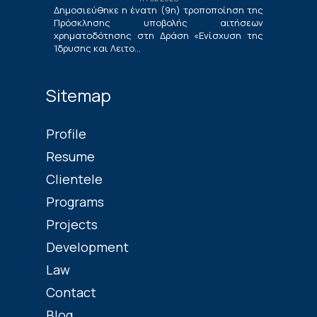
Νέων Μικρομεσαίων Τουριστικών
Δημοσιεύθηκε η ένατη (9η) τροποποίηση της
Επιχειρήσεων»
Πρόσκλησης υποβολής αιτήσεων
χρηματοδότησης στη Δράση «Ενίσχυση της
Ίδρυσης και Λειτο...
Sitemap
Profile
Resume
Clientele
Programs
Projects
Development
Law
Contact
Blog