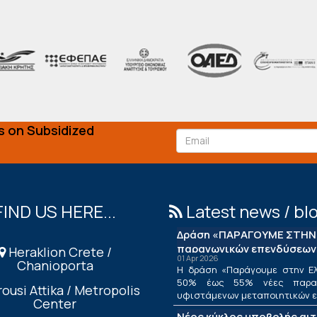
s on Subsidized
FIND US HERE...
Latest news / bl
Δράση «ΠΑΡΑΓΟΥΜΕ ΣΤΗΝ 
παραγωγικών επενδύσεων
Heraklion Crete /
01 Apr 2026
Chanioporta
Η δράση «Παράγουμε στην Ελ
50% έως 55% νέες παραγ
ousi Attika / Metropolis
υφιστάμενων μεταποιητικών επ
Center
Νέος κύκλος υποβολής αι