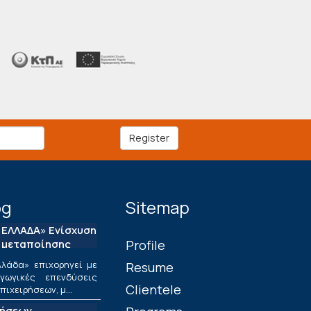
Register
og
Sitemap
ΕΛΛΑΔΑ» Ενίσχυση
 μεταποίησης
Profile
λάδα» επιχορηγεί με
Resume
ωγικές επενδύσεις
Clientele
ιχειρήσεων, μ...
τήσεων