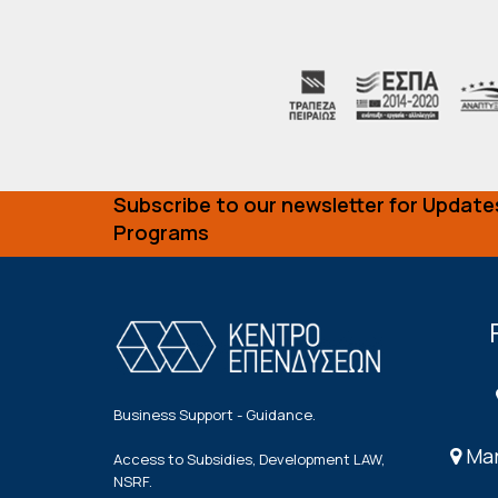
Subscribe to our newsletter for Update
Programs
Business Support - Guidance.
Mar
Access to Subsidies, Development LAW,
NSRF.