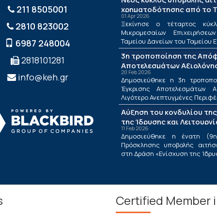
211 8505001
χρηματοδότησης από το Τ
01 Apr 2026
ΤΕΠΙΧ ΙΙΙ
Ξεκίνησε ο τέταρτος κύκλ
2810 823002
Μικρομεσαίων Επιχειρήσεω
Ταμείου Δανείων του Ταμείου Ε
6987 248004
3η τροποποίηση της Από
2818101281
Αποτελεσμάτων Αξιολόγησ
20 Feb 2026
Λιγότερο Ανεπτυγμένες Πε
info@keh.gr
Δημοσιεύθηκε η 3η τροποπ
τις Περιφέρειες Μετάβαση
Έγκρισης Αποτελεσμάτων Α
Δράσης «Ενίσχυση της Ίδρ
Λιγότερο Ανεπτυγμένες Περιφέρε
Λειτουργίας Νέων Μικρομ
Αύξηση του κονδυλίου της
Τουριστικών Επιχειρήσεω
της Ίδρυσης και Λειτουργ
11 Feb 2026
Μικρομεσαίων Τουριστικώ
Δημοσιεύθηκε η ένατη (9η
Πρόσκλησης υποβολής αιτήσ
στη Δράση «Ενίσχυση της Ίδρυση
s
Certified Member 