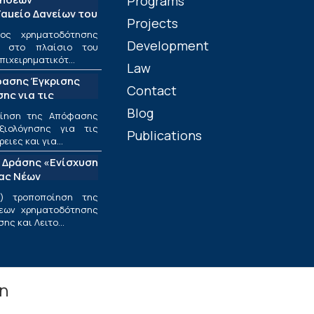
Programs
αμείο Δανείων του
Projects
ος χρηματοδότησης
Development
ν στο πλαίσιο του
πιχειρηματικότ...
Law
φασης Έγκρισης
Contact
ης για τις
ριφέρειες και για
Blog
οίηση της Απόφασης
ς στο πλαίσιο της
ξιολόγησης για τις
Publications
υσης και
ιες και για...
εσαίων
 Δράσης «Ενίσχυση
ν»
ίας Νέων
ν Επιχειρήσεων»
) τροποποίηση της
εων χρηματοδότησης
ς και Λειτο...
in