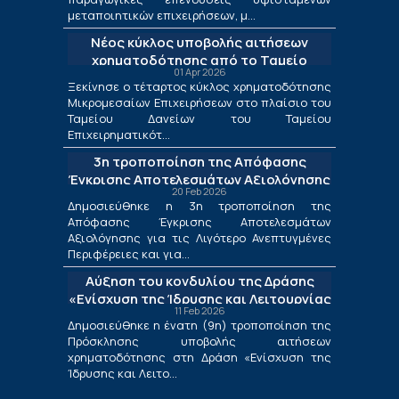
μεταποιητικών επιχειρήσεων, μ...
Νέος κύκλος υποβολής αιτήσεων
χρηματοδότησης από το Ταμείο
01 Apr 2026
Δανείων του ΤΕΠΙΧ ΙΙΙ
Ξεκίνησε ο τέταρτος κύκλος χρηματοδότησης
Μικρομεσαίων Επιχειρήσεων στο πλαίσιο του
Ταμείου Δανείων του Ταμείου
Επιχειρηματικότ...
3η τροποποίηση της Απόφασης
Έγκρισης Αποτελεσμάτων Αξιολόγησης
20 Feb 2026
για τις Λιγότερο Ανεπτυγμένες
Δημοσιεύθηκε η 3η τροποποίηση της
Περιφέρειες και για τις Περιφέρειες
Απόφασης Έγκρισης Αποτελεσμάτων
Μετάβασης στο πλαίσιο της Δράσης
Αξιολόγησης για τις Λιγότερο Ανεπτυγμένες
«Ενίσχυση της Ίδρυσης και Λειτουργίας
Περιφέρειες και για...
Νέων Μικρομεσαίων Τουριστικών
Αύξηση του κονδυλίου της Δράσης
Επιχειρήσεων»
«Ενίσχυση της Ίδρυσης και Λειτουργίας
11 Feb 2026
Νέων Μικρομεσαίων Τουριστικών
Δημοσιεύθηκε η ένατη (9η) τροποποίηση της
Επιχειρήσεων»
Πρόσκλησης υποβολής αιτήσεων
χρηματοδότησης στη Δράση «Ενίσχυση της
Ίδρυσης και Λειτο...