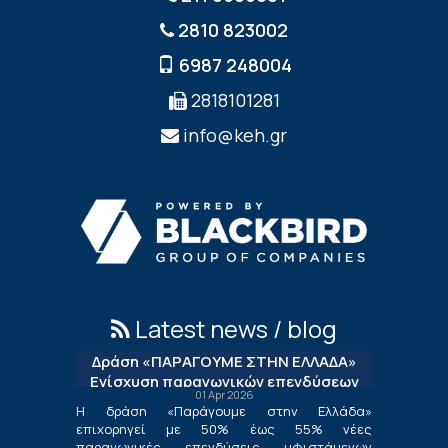
2810 823002
6987 248004
2818101281
info@keh.gr
Latest news / blog
Δράση «ΠΑΡΑΓΟΥΜΕ ΣΤΗΝ ΕΛΛΑΔΑ»
Ενίσχυση παραγωγικών επενδύσεων
01 Apr 2026
μεταποίησης
Η δράση «Παράγουμε στην Ελλάδα»
επιχορηγεί με 50% έως 55% νέες
παραγωγικές επενδύσεις υφιστάμενων