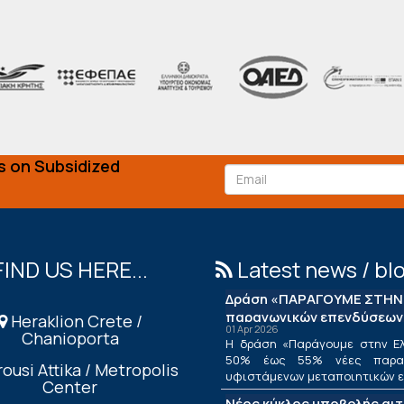
s on Subsidized
FIND US HERE...
Latest news / bl
Δράση «ΠΑΡΑΓΟΥΜΕ ΣΤΗΝ 
παραγωγικών επενδύσεων
Heraklion Crete /
01 Apr 2026
Chanioporta
Η δράση «Παράγουμε στην Ελ
50% έως 55% νέες παραγ
ousi Attika / Metropolis
υφιστάμενων μεταποιητικών επ
Center
Νέος κύκλος υποβολής αι