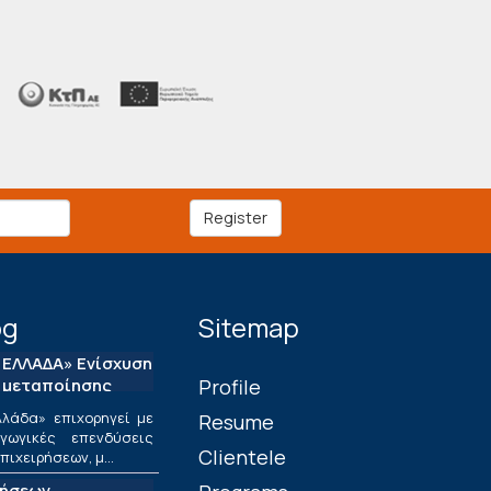
Register
og
Sitemap
ΕΛΛΑΔΑ» Ενίσχυση
 μεταποίησης
Profile
λάδα» επιχορηγεί με
Resume
ωγικές επενδύσεις
Clientele
ιχειρήσεων, μ...
τήσεων