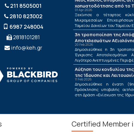
211 8505001
χρηματοδότησης από το Τ
01 Apr 2026
ΤΕΠΙΧ ΙΙΙ
Ξεκίνησε ο τέταρτος κύκλ
2810 823002
Μικρομεσαίων Επιχειρήσεω
Ταμείου Δανείων του Ταμείου Ε
6987 248004
3η τροποποίηση της Από
2818101281
Αποτελεσμάτων Αξιολόγησ
20 Feb 2026
Λιγότερο Ανεπτυγμένες Πε
info@keh.gr
Δημοσιεύθηκε η 3η τροποπ
τις Περιφέρειες Μετάβαση
Έγκρισης Αποτελεσμάτων Α
Δράσης «Ενίσχυση της Ίδρ
Λιγότερο Ανεπτυγμένες Περιφέρε
Λειτουργίας Νέων Μικρομ
Αύξηση του κονδυλίου της
Τουριστικών Επιχειρήσεω
της Ίδρυσης και Λειτουργ
11 Feb 2026
Μικρομεσαίων Τουριστικώ
Δημοσιεύθηκε η ένατη (9η
Πρόσκλησης υποβολής αιτήσ
στη Δράση «Ενίσχυση της Ίδρυση
s
Certified Member 