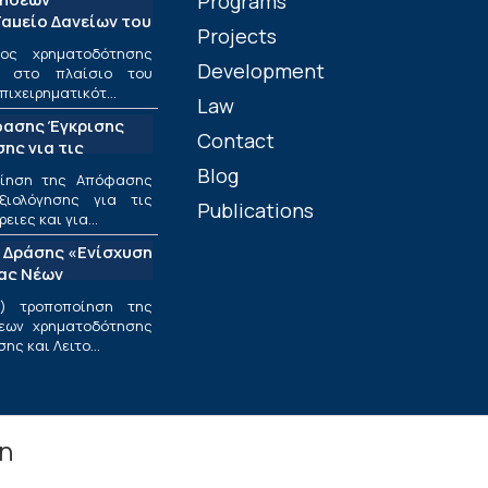
Programs
αμείο Δανείων του
Projects
ος χρηματοδότησης
Development
ν στο πλαίσιο του
πιχειρηματικότ...
Law
φασης Έγκρισης
Contact
ης για τις
ριφέρειες και για
Blog
οίηση της Απόφασης
ς στο πλαίσιο της
ξιολόγησης για τις
Publications
υσης και
ιες και για...
εσαίων
 Δράσης «Ενίσχυση
ν»
ίας Νέων
ν Επιχειρήσεων»
) τροποποίηση της
εων χρηματοδότησης
ς και Λειτο...
in