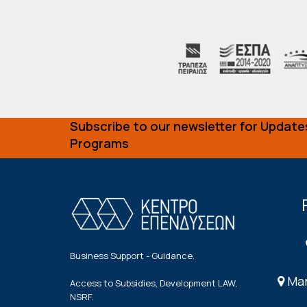
Subscribe to our newsletter for Update
Programs
Business Support - Guidance.
Mar
Access to Subsidies, Development LAW,
NSRF.