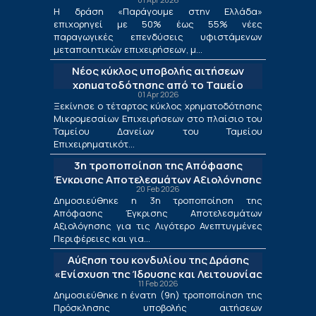
μεταποίησης
Η δράση «Παράγουμε στην Ελλάδα»
επιχορηγεί με 50% έως 55% νέες
παραγωγικές επενδύσεις υφιστάμενων
μεταποιητικών επιχειρήσεων, μ...
Νέος κύκλος υποβολής αιτήσεων
χρηματοδότησης από το Ταμείο
01 Apr 2026
Δανείων του ΤΕΠΙΧ ΙΙΙ
Ξεκίνησε ο τέταρτος κύκλος χρηματοδότησης
Μικρομεσαίων Επιχειρήσεων στο πλαίσιο του
Ταμείου Δανείων του Ταμείου
Επιχειρηματικότ...
3η τροποποίηση της Απόφασης
Έγκρισης Αποτελεσμάτων Αξιολόγησης
20 Feb 2026
για τις Λιγότερο Ανεπτυγμένες
Δημοσιεύθηκε η 3η τροποποίηση της
Περιφέρειες και για τις Περιφέρειες
Απόφασης Έγκρισης Αποτελεσμάτων
Μετάβασης στο πλαίσιο της Δράσης
Αξιολόγησης για τις Λιγότερο Ανεπτυγμένες
«Ενίσχυση της Ίδρυσης και Λειτουργίας
Περιφέρειες και για...
Νέων Μικρομεσαίων Τουριστικών
Αύξηση του κονδυλίου της Δράσης
Επιχειρήσεων»
«Ενίσχυση της Ίδρυσης και Λειτουργίας
11 Feb 2026
Νέων Μικρομεσαίων Τουριστικών
Δημοσιεύθηκε η ένατη (9η) τροποποίηση της
Επιχειρήσεων»
Πρόσκλησης υποβολής αιτήσεων