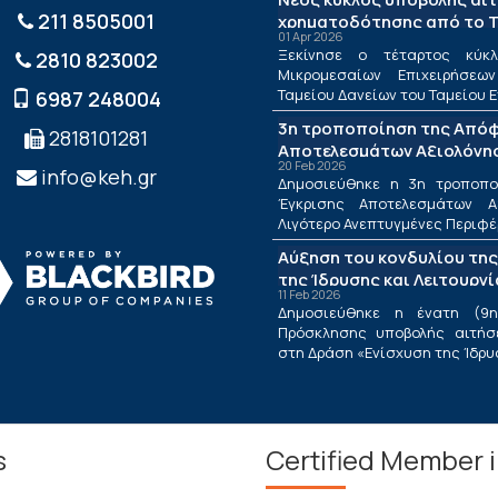
211 8505001
χρηματοδότησης από το Τ
01 Apr 2026
ΤΕΠΙΧ ΙΙΙ
Ξεκίνησε ο τέταρτος κύκλ
2810 823002
Μικρομεσαίων Επιχειρήσεω
Ταμείου Δανείων του Ταμείου Ε
6987 248004
3η τροποποίηση της Από
2818101281
Αποτελεσμάτων Αξιολόγησ
20 Feb 2026
Λιγότερο Ανεπτυγμένες Πε
info@keh.gr
Δημοσιεύθηκε η 3η τροποπ
τις Περιφέρειες Μετάβαση
Έγκρισης Αποτελεσμάτων Α
Δράσης «Ενίσχυση της Ίδρ
Λιγότερο Ανεπτυγμένες Περιφέρε
Λειτουργίας Νέων Μικρομ
Αύξηση του κονδυλίου της
Τουριστικών Επιχειρήσεω
της Ίδρυσης και Λειτουργ
11 Feb 2026
Μικρομεσαίων Τουριστικώ
Δημοσιεύθηκε η ένατη (9η
Πρόσκλησης υποβολής αιτήσ
στη Δράση «Ενίσχυση της Ίδρυση
s
Certified Member 