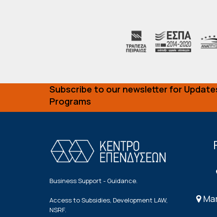
Subscribe to our newsletter for Update
Programs
Business Support - Guidance.
Mar
Access to Subsidies, Development LAW,
NSRF.