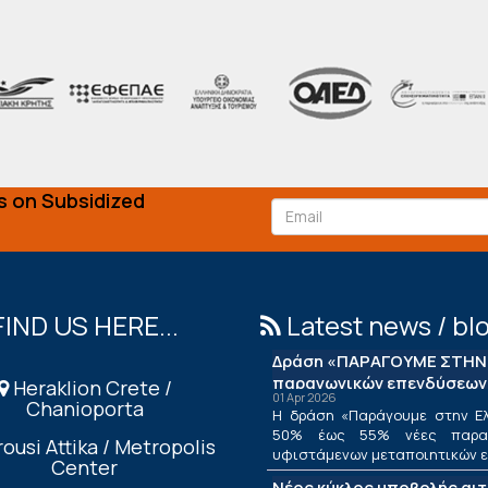
s on Subsidized
FIND US HERE...
Latest news / bl
Δράση «ΠΑΡΑΓΟΥΜΕ ΣΤΗΝ 
παραγωγικών επενδύσεων
Heraklion Crete /
01 Apr 2026
Chanioporta
Η δράση «Παράγουμε στην Ελ
50% έως 55% νέες παραγ
ousi Attika / Metropolis
υφιστάμενων μεταποιητικών επ
Center
Νέος κύκλος υποβολής αι