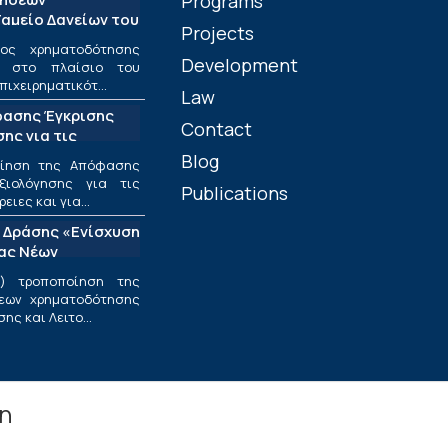
Programs
αμείο Δανείων του
Projects
ος χρηματοδότησης
Development
ν στο πλαίσιο του
πιχειρηματικότ...
Law
φασης Έγκρισης
Contact
ης για τις
ριφέρειες και για
Blog
οίηση της Απόφασης
ς στο πλαίσιο της
ξιολόγησης για τις
Publications
υσης και
ιες και για...
εσαίων
 Δράσης «Ενίσχυση
ν»
ίας Νέων
ν Επιχειρήσεων»
) τροποποίηση της
εων χρηματοδότησης
ς και Λειτο...
in