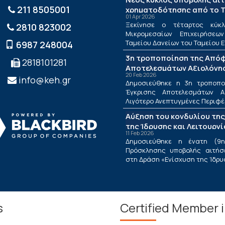
211 8505001
χρηματοδότησης από το Τ
01 Apr 2026
ΤΕΠΙΧ ΙΙΙ
Ξεκίνησε ο τέταρτος κύκλ
2810 823002
Μικρομεσαίων Επιχειρήσεω
Ταμείου Δανείων του Ταμείου Ε
6987 248004
3η τροποποίηση της Από
2818101281
Αποτελεσμάτων Αξιολόγησ
20 Feb 2026
Λιγότερο Ανεπτυγμένες Πε
info@keh.gr
Δημοσιεύθηκε η 3η τροποπ
τις Περιφέρειες Μετάβαση
Έγκρισης Αποτελεσμάτων Α
Δράσης «Ενίσχυση της Ίδρ
Λιγότερο Ανεπτυγμένες Περιφέρε
Λειτουργίας Νέων Μικρομ
Αύξηση του κονδυλίου της
Τουριστικών Επιχειρήσεω
της Ίδρυσης και Λειτουργ
11 Feb 2026
Μικρομεσαίων Τουριστικώ
Δημοσιεύθηκε η ένατη (9η
Πρόσκλησης υποβολής αιτήσ
στη Δράση «Ενίσχυση της Ίδρυση
s
Certified Member 