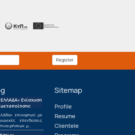
Register
og
Sitemap
ΕΛΛΑΔΑ» Ενίσχυση
 μεταποίησης
Profile
λάδα» επιχορηγεί με
Resume
ωγικές επενδύσεις
Clientele
ιχειρήσεων, μ...
τήσεων