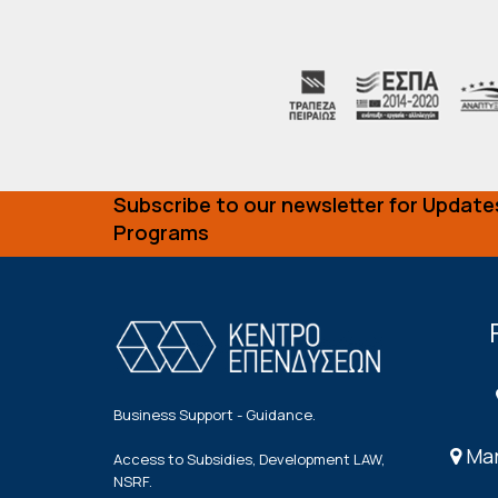
Subscribe to our newsletter for Update
Programs
Business Support - Guidance.
Mar
Access to Subsidies, Development LAW,
NSRF.