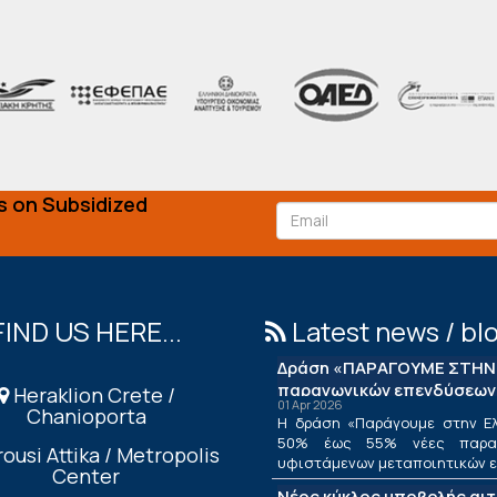
s on Subsidized
FIND US HERE...
Latest news / bl
Δράση «ΠΑΡΑΓΟΥΜΕ ΣΤΗΝ 
παραγωγικών επενδύσεων
Heraklion Crete /
01 Apr 2026
Chanioporta
Η δράση «Παράγουμε στην Ελ
50% έως 55% νέες παραγ
ousi Attika / Metropolis
υφιστάμενων μεταποιητικών επ
Center
Νέος κύκλος υποβολής αι