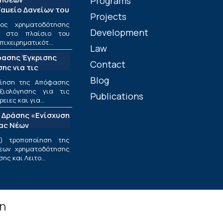
Programs
αμείο Δανείων του
Projects
ος χρηματοδότησης
Development
ν στο πλαίσιο του
πιχειρηματικότ...
Law
φασης Έγκρισης
Contact
ης για τις
ριφέρειες και για
Blog
οίηση της Απόφασης
ς στο πλαίσιο της
ξιολόγησης για τις
Publications
υσης και
ιες και για...
εσαίων
 Δράσης «Ενίσχυση
ν»
ίας Νέων
ν Επιχειρήσεων»
) τροποποίηση της
εων χρηματοδότησης
ς και Λειτο...
in