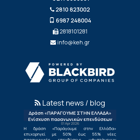
2810 823002
6987 248004
2818101281
info@keh.gr
Latest news / blog
Δράση «ΠΑΡΑΓΟΥΜΕ ΣΤΗΝ ΕΛΛΑΔΑ»
Ενίσχυση παραγωγικών επενδύσεων
01 Apr 2026
μεταποίησης
Η δράση «Παράγουμε στην Ελλάδα»
επιχορηγεί με 50% έως 55% νέες
παραγωγικές επενδύσεις υφιστάμενων