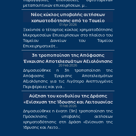
μεταποιητικών επιχειρήσεων, μ...
Νέος κύκλος υποβολής αιτήσεων
χρηματοδότησης από το Ταμείο
01 Apr 2026
Δανείων του ΤΕΠΙΧ ΙΙΙ
Ξεκίνησε ο τέταρτος κύκλος χρηματοδότησης
Μικρομεσαίων Επιχειρήσεων στο πλαίσιο του
Ταμείου Δανείων του Ταμείου
Επιχειρηματικότ...
3η τροποποίηση της Απόφασης
Έγκρισης Αποτελεσμάτων Αξιολόγησης
20 Feb 2026
για τις Λιγότερο Ανεπτυγμένες
Δημοσιεύθηκε η 3η τροποποίηση της
Περιφέρειες και για τις Περιφέρειες
Απόφασης Έγκρισης Αποτελεσμάτων
Μετάβασης στο πλαίσιο της Δράσης
Αξιολόγησης για τις Λιγότερο Ανεπτυγμένες
«Ενίσχυση της Ίδρυσης και Λειτουργίας
Περιφέρειες και για...
Νέων Μικρομεσαίων Τουριστικών
Αύξηση του κονδυλίου της Δράσης
Επιχειρήσεων»
«Ενίσχυση της Ίδρυσης και Λειτουργίας
11 Feb 2026
Νέων Μικρομεσαίων Τουριστικών
Δημοσιεύθηκε η ένατη (9η) τροποποίηση της
Επιχειρήσεων»
Πρόσκλησης υποβολής αιτήσεων
χρηματοδότησης στη Δράση «Ενίσχυση της
Ίδρυσης και Λειτο...