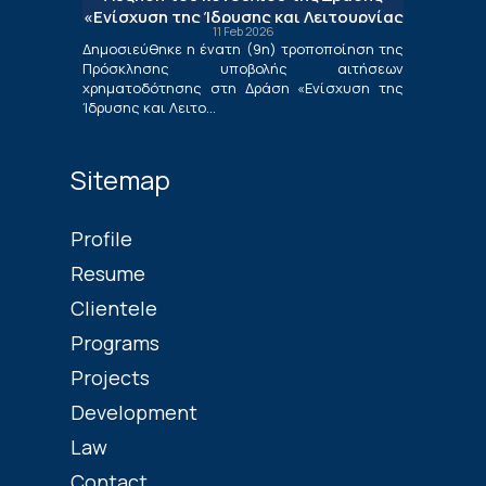
Επιχειρήσεων»
«Ενίσχυση της Ίδρυσης και Λειτουργίας
11 Feb 2026
Νέων Μικρομεσαίων Τουριστικών
Δημοσιεύθηκε η ένατη (9η) τροποποίηση της
Επιχειρήσεων»
Πρόσκλησης υποβολής αιτήσεων
χρηματοδότησης στη Δράση «Ενίσχυση της
Ίδρυσης και Λειτο...
Sitemap
Profile
Resume
Clientele
Programs
Projects
Development
Law
Contact