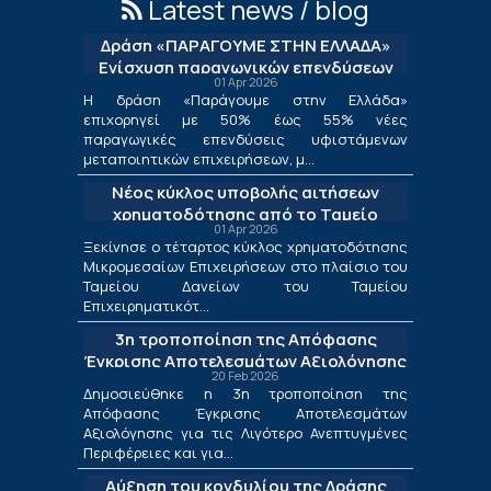
Latest news / blog
Δράση «ΠΑΡΑΓΟΥΜΕ ΣΤΗΝ ΕΛΛΑΔΑ»
Ενίσχυση παραγωγικών επενδύσεων
01 Apr 2026
μεταποίησης
Η δράση «Παράγουμε στην Ελλάδα»
επιχορηγεί με 50% έως 55% νέες
παραγωγικές επενδύσεις υφιστάμενων
μεταποιητικών επιχειρήσεων, μ...
Νέος κύκλος υποβολής αιτήσεων
χρηματοδότησης από το Ταμείο
01 Apr 2026
Δανείων του ΤΕΠΙΧ ΙΙΙ
Ξεκίνησε ο τέταρτος κύκλος χρηματοδότησης
Μικρομεσαίων Επιχειρήσεων στο πλαίσιο του
Ταμείου Δανείων του Ταμείου
Επιχειρηματικότ...
3η τροποποίηση της Απόφασης
Έγκρισης Αποτελεσμάτων Αξιολόγησης
20 Feb 2026
για τις Λιγότερο Ανεπτυγμένες
Δημοσιεύθηκε η 3η τροποποίηση της
Περιφέρειες και για τις Περιφέρειες
Απόφασης Έγκρισης Αποτελεσμάτων
Μετάβασης στο πλαίσιο της Δράσης
Αξιολόγησης για τις Λιγότερο Ανεπτυγμένες
«Ενίσχυση της Ίδρυσης και Λειτουργίας
Περιφέρειες και για...
Νέων Μικρομεσαίων Τουριστικών
Αύξηση του κονδυλίου της Δράσης