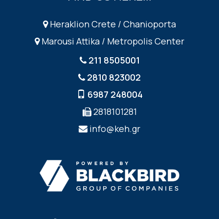
Heraklion Crete / Chanioporta
Marousi Attika / Metropolis Center
211 8505001
2810 823002
6987 248004
2818101281
info@keh.gr