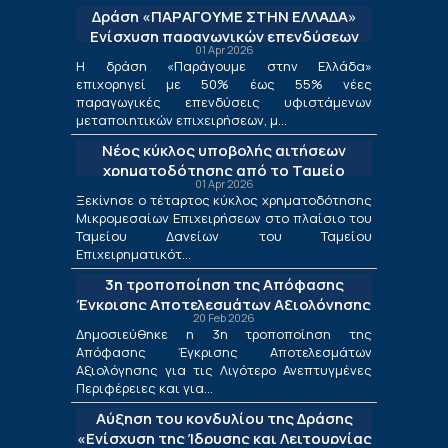
Δράση «ΠΑΡΑΓΟΥΜΕ ΣΤΗΝ ΕΛΛΑΔΑ»
Ενίσχυση παραγωγικών επενδύσεων
01 Apr 2026
μεταποίησης
Η δράση «Παράγουμε στην Ελλάδα»
επιχορηγεί με 50% έως 55% νέες
παραγωγικές επενδύσεις υφιστάμενων
μεταποιητικών επιχειρήσεων, μ...
Νέος κύκλος υποβολής αιτήσεων
χρηματοδότησης από το Ταμείο
01 Apr 2026
Δανείων του ΤΕΠΙΧ ΙΙΙ
Ξεκίνησε ο τέταρτος κύκλος χρηματοδότησης
Μικρομεσαίων Επιχειρήσεων στο πλαίσιο του
Ταμείου Δανείων του Ταμείου
Επιχειρηματικότ...
3η τροποποίηση της Απόφασης
Έγκρισης Αποτελεσμάτων Αξιολόγησης
20 Feb 2026
για τις Λιγότερο Ανεπτυγμένες
Δημοσιεύθηκε η 3η τροποποίηση της
Περιφέρειες και για τις Περιφέρειες
Απόφασης Έγκρισης Αποτελεσμάτων
Μετάβασης στο πλαίσιο της Δράσης
Αξιολόγησης για τις Λιγότερο Ανεπτυγμένες
«Ενίσχυση της Ίδρυσης και Λειτουργίας
Περιφέρειες και για...
Νέων Μικρομεσαίων Τουριστικών
Αύξηση του κονδυλίου της Δράσης
Επιχειρήσεων»
«Ενίσχυση της Ίδρυσης και Λειτουργίας