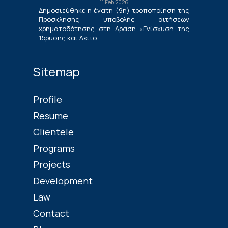
11 Feb 2026
Νέων Μικρομεσαίων Τουριστικών
Δημοσιεύθηκε η ένατη (9η) τροποποίηση της
Επιχειρήσεων»
Πρόσκλησης υποβολής αιτήσεων
χρηματοδότησης στη Δράση «Ενίσχυση της
Ίδρυσης και Λειτο...
Sitemap
Profile
Resume
Clientele
Programs
Projects
Development
Law
Contact