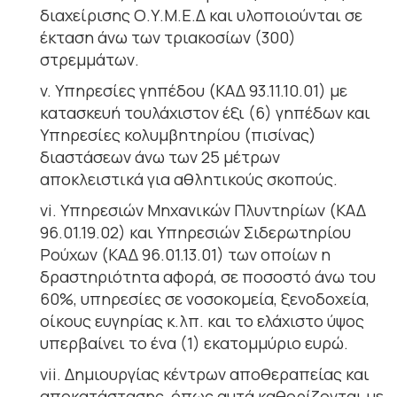
διαχείρισης Ο.Υ.Μ.Ε.Δ και υλοποιούνται σε
έκταση άνω των τριακοσίων (300)
στρεμμάτων.
v. Υπηρεσίες γηπέδου (ΚΑΔ 93.11.10.01) με
κατασκευή τουλάχιστον έξι (6) γηπέδων και
Υπηρεσίες κολυμβητηρίου (πισίνας)
διαστάσεων άνω των 25 μέτρων
αποκλειστικά για αθλητικούς σκοπούς.
vi. Υπηρεσιών Μηχανικών Πλυντηρίων (ΚΑΔ
96.01.19.02) και Υπηρεσιών Σιδερωτηρίου
Ρούχων (ΚΑΔ 96.01.13.01) των οποίων η
δραστηριότητα αφορά, σε ποσοστό άνω του
60%, υπηρεσίες σε νοσοκομεία, ξενοδοχεία,
οίκους ευγηρίας κ.λπ. και το ελάχιστο ύψος
υπερβαίνει το ένα (1) εκατομμύριο ευρώ.
vii. Δημιουργίας κέντρων αποθεραπείας και
αποκατάστασης, όπως αυτά καθορίζονται με