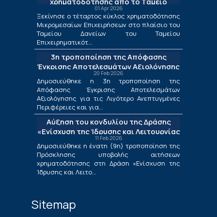
χρηματοδότησης από το Ταμείο
01 Apr 2026
Δανείων του ΤΕΠΙΧ ΙΙΙ
Ξεκίνησε ο τέταρτος κύκλος χρηματοδότησης
Μικρομεσαίων Επιχειρήσεων στο πλαίσιο του
Ταμείου Δανείων του Ταμείου
Επιχειρηματικότ...
3η τροποποίηση της Απόφασης
Έγκρισης Αποτελεσμάτων Αξιολόγησης
20 Feb 2026
για τις Λιγότερο Ανεπτυγμένες
Δημοσιεύθηκε η 3η τροποποίηση της
Περιφέρειες και για τις Περιφέρειες
Απόφασης Έγκρισης Αποτελεσμάτων
Μετάβασης στο πλαίσιο της Δράσης
Αξιολόγησης για τις Λιγότερο Ανεπτυγμένες
«Ενίσχυση της Ίδρυσης και Λειτουργίας
Περιφέρειες και για...
Νέων Μικρομεσαίων Τουριστικών
Αύξηση του κονδυλίου της Δράσης
Επιχειρήσεων»
«Ενίσχυση της Ίδρυσης και Λειτουργίας
11 Feb 2026
Νέων Μικρομεσαίων Τουριστικών
Δημοσιεύθηκε η ένατη (9η) τροποποίηση της
Επιχειρήσεων»
Πρόσκλησης υποβολής αιτήσεων
χρηματοδότησης στη Δράση «Ενίσχυση της
Ίδρυσης και Λειτο...
Sitemap