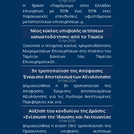
01 Apr 2026
μεταποίησης
Η δράση «Παράγουμε στην Ελλάδα»
επιχορηγεί με 50% έως 55% νέες
παραγωγικές επενδύσεις υφιστάμενων
μεταποιητικών επιχειρήσεων, μ...
Νέος κύκλος υποβολής αιτήσεων
χρηματοδότησης από το Ταμείο
01 Apr 2026
Δανείων του ΤΕΠΙΧ ΙΙΙ
Ξεκίνησε ο τέταρτος κύκλος χρηματοδότησης
Μικρομεσαίων Επιχειρήσεων στο πλαίσιο του
Ταμείου Δανείων του Ταμείου
Επιχειρηματικότ...
3η τροποποίηση της Απόφασης
Έγκρισης Αποτελεσμάτων Αξιολόγησης
20 Feb 2026
για τις Λιγότερο Ανεπτυγμένες
Δημοσιεύθηκε η 3η τροποποίηση της
Περιφέρειες και για τις Περιφέρειες
Απόφασης Έγκρισης Αποτελεσμάτων
Μετάβασης στο πλαίσιο της Δράσης
Αξιολόγησης για τις Λιγότερο Ανεπτυγμένες
«Ενίσχυση της Ίδρυσης και Λειτουργίας
Περιφέρειες και για...
Νέων Μικρομεσαίων Τουριστικών
Αύξηση του κονδυλίου της Δράσης
Επιχειρήσεων»
«Ενίσχυση της Ίδρυσης και Λειτουργίας
11 Feb 2026
Νέων Μικρομεσαίων Τουριστικών
Δημοσιεύθηκε η ένατη (9η) τροποποίηση της
Επιχειρήσεων»
Πρόσκλησης υποβολής αιτήσεων