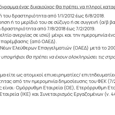
ρόγραμμα ένας δικαιούχος θα πρέπει να πληροί κατα
ή του δραστηριότητα από 1/1/2012 έως 6/8/2018.
ρηση ή το μερίδιό του σε σύζυγο ή σε συγγενή (α/β β
ή δραστηριότητα από 7/8/2018 έως 7/2/2019.
δελτίο ανεργίας σε ισχύ) μέχρι και την ημερομηνία έ
ς παρέμβασης (από ΟΑΕΔ).
α Νέων Ελεύθερων Επαγγελματιών (ΟΑΕΔ) μετά το 20
ες υποψήφιοι θα πρέπει να έχουν ολοκληρώσει τις στρ
μα είτε ως ατομικοί επιχειρηματίες/ επιτηδευματίε
τας από την ημερομηνία δημοσίευσης του ΦΕΚ (7/2/
 είναι: Ομόρρυθμη Εταιρεία (ΟΕ), Ετερόρρυθμη Ετα
Εταιρεία (ΙΚΕ) και Συνεταιρισμός Εργαζομένων (ν. 4