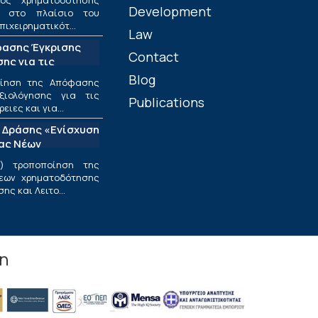
ος χρηματοδότησης
Development
ν στο πλαίσιο του
πιχειρηματικότ...
Law
φασης Έγκρισης
Contact
ης για τις
ριφέρειες και για
Blog
οίηση της Απόφασης
ς στο πλαίσιο της
ξιολόγησης για τις
Publications
υσης και
ιες και για...
εσαίων
 Δράσης «Ενίσχυση
ν»
ίας Νέων
ν Επιχειρήσεων»
) τροποποίηση της
εων χρηματοδότησης
ς και Λειτο...
in