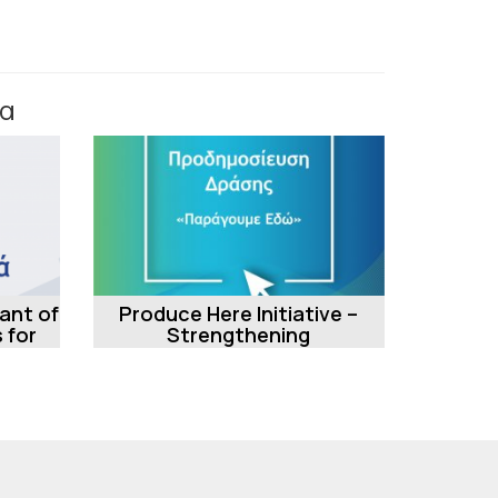
α
rant of
Produce Here Initiative –
 for
Strengthening
Manufacturing Investments