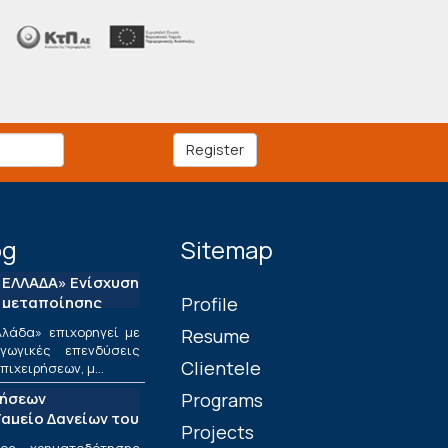
Register
og
Sitemap
ΕΛΛΑΔΑ» Ενίσχυση
 μεταποίησης
Profile
λάδα» επιχορηγεί με
Resume
ωγικές επενδύσεις
Clientele
ιχειρήσεων, μ...
τήσεων
Programs
αμείο Δανείων του
Projects