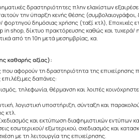
ιρηματικές δραστηριότητες πλην ελαχίστων εξαιρέσε
ιτούν την ύπαρξη κενής θέσης (συμβολαιογράφοι, δ
 φορτηγού δημόσιας χρήσης (ταξί κτλ), Εποχικές ετα
op in shop, δίκτυο πρακτόρευσης καθώς και τυχερά/ 
ικά από τη 10η μετά μεσημβρίας, κα.
ης καθαρής αξίας):
ες που αφορούν τη δραστηριότητα της επιχείρησης 
 επιλέξιμες δαπάνες:
τρισμός, τηλεφωνία, θέρμανση και λοιπές κοινόχρησ
ευτική, λογιστική υποστήριξη, σύνταξη και παρακολο
ς κτλ.
 Σχεδιασμός και εκτύπωση διαφημιστικών εντύπων κ
εις εσωτερικού/ εξωτερικού, σχεδιασμός και κατασκ
χέση με τη λειτουργία της επιχείρησης.