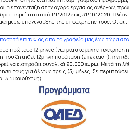
Πρόσκληση για ένα Νέο Επιχορηγούμενο Πρόγραμμα, 
ναι η επανένταξη στην αγορά εργασίας ανέργων, πρ
ς δραστηριότητα από 1/1/2012 έως
31/10/2020
. Πλέον
ά μέσω επανέναρξης της επιχείρησής τους. Οι αιτή
ποσοτά επιτυχίας
από το γραφείο μας έως τώρα στο
ους πρώτους 12 μήνες (για μια ατομική επιχείρηση ή
η που ζητηθεί 12μηνη παράταση (επέκταση), η επιδ
ρεί να εισπράξει συνολικά
20.000 ευρώ
. Μετά τη λ
ησή τους για άλλους τρεις (3) μήνες. Σε περιπτώσε
ρι 3 δικαιούχους).