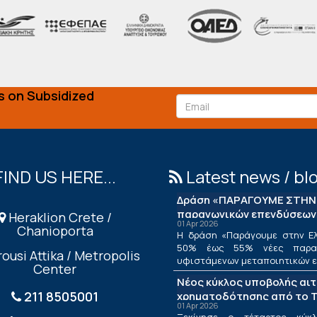
s on Subsidized
FIND US HERE...
Latest news / bl
Δράση «ΠΑΡΑΓΟΥΜΕ ΣΤΗΝ 
παραγωγικών επενδύσεων
Heraklion Crete /
01 Apr 2026
Chanioporta
Η δράση «Παράγουμε στην Ελ
50% έως 55% νέες παραγ
ousi Attika / Metropolis
υφιστάμενων μεταποιητικών επ
Center
Νέος κύκλος υποβολής αι
211 8505001
χρηματοδότησης από το Τ
01 Apr 2026
ΤΕΠΙΧ ΙΙΙ