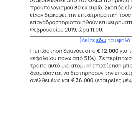
Ανακοινώθηκε από τον
ΟΑΕΔ
η Δημόσια 
προϋπολογισμού
80 εκ ευρώ
. Σκοπός εί
είχαν διακόψει την επιχειρηματική του
επαναδραστηριοποιηθούν επιχειρηματικ
Φεβρουαρίου 2019, ώρα 11.00.
[Δείτε
εδώ
τα υψηλά 
Η επιδότηση ξεκινάει από
€ 12.000
για τ
κεφαλαίου πάνω από 51%). Σε περίπτωσ
τρόπο αυτό μια ατομική επιχείρηση μπο
δεσμεύονται να διατηρήσουν την επιχείρ
ανέλθει έως και
€
36.000
(εταιρείες μέχ