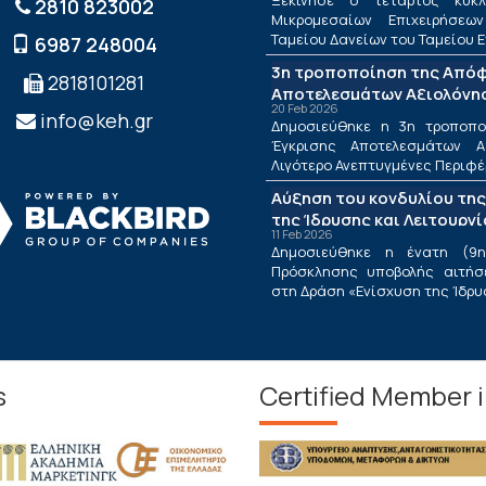
Ξεκίνησε ο τέταρτος κύκλ
2810 823002
Μικρομεσαίων Επιχειρήσεω
Ταμείου Δανείων του Ταμείου Ε
6987 248004
3η τροποποίηση της Από
2818101281
Αποτελεσμάτων Αξιολόγησ
20 Feb 2026
Λιγότερο Ανεπτυγμένες Πε
info@keh.gr
Δημοσιεύθηκε η 3η τροποπ
τις Περιφέρειες Μετάβαση
Έγκρισης Αποτελεσμάτων Α
Δράσης «Ενίσχυση της Ίδρ
Λιγότερο Ανεπτυγμένες Περιφέρε
Λειτουργίας Νέων Μικρομ
Αύξηση του κονδυλίου της
Τουριστικών Επιχειρήσεω
της Ίδρυσης και Λειτουργ
11 Feb 2026
Μικρομεσαίων Τουριστικώ
Δημοσιεύθηκε η ένατη (9η
Πρόσκλησης υποβολής αιτήσ
στη Δράση «Ενίσχυση της Ίδρυση
s
Certified Member 