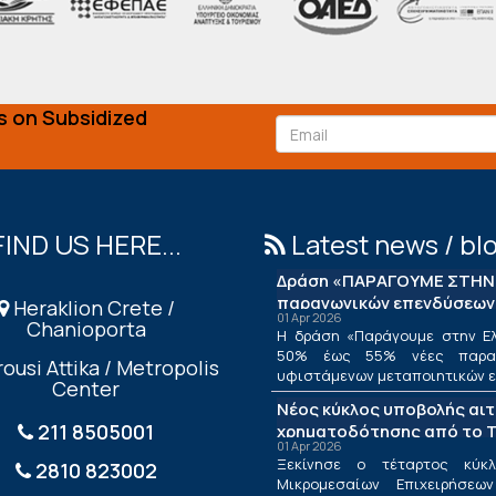
s on Subsidized
FIND US HERE...
Latest news / bl
Δράση «ΠΑΡΑΓΟΥΜΕ ΣΤΗΝ 
παραγωγικών επενδύσεων
Heraklion Crete /
01 Apr 2026
Chanioporta
Η δράση «Παράγουμε στην Ελ
50% έως 55% νέες παραγ
ousi Attika / Metropolis
υφιστάμενων μεταποιητικών επ
Center
Νέος κύκλος υποβολής αι
211 8505001
χρηματοδότησης από το Τ
01 Apr 2026
ΤΕΠΙΧ ΙΙΙ
Ξεκίνησε ο τέταρτος κύκλ
2810 823002
Μικρομεσαίων Επιχειρήσεω