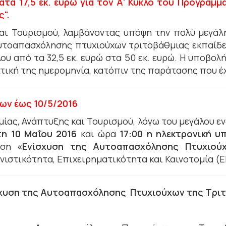
ατά 17,5 εκ. ευρώ για τον Α' Κύκλο του Προγράμ
ς".
και Τουρισμού, λαμβάνοντας υπόψη την πολύ μεγάλ
υτοαπασχόλησης πτυχιούχων τριτοβάθμιας εκπαίδευ
υ από τα 32,5 εκ. ευρώ στα 50 εκ. ευρώ. Η υποβολ
τική της ημερομηνία, κατόπιν της παράτασης που έχε
ων έως 10/5/2016
ίας, Ανάπτυξης και Τουρισμού, λόγω του μεγάλου ε
η 10 Μαΐου 2016
και ώρα
17:00
η ηλεκτρονική υ
ράση
«Ενίσχυση της Αυτοαπασχόλησης Πτυχιούχ
ιστικότητα, Επιχειρηματικότητα και Καινοτομία (
σχυση της Αυτοαπασχόλησης Πτυχιούχων της Τρι