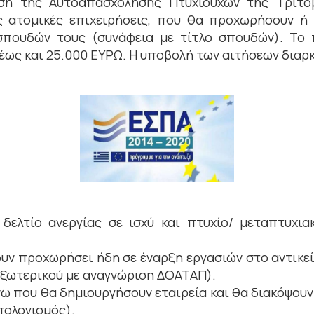
ση της Αυτοαπασχόλησης Πτυχιούχων της Τριτο
ες ατομικές επιχειρήσεις, που θα προχωρήσουν ή
σπουδών τους (συνάφεια με τίτλο σπουδών). Το 
ως και 25.000 ΕΥΡΩ. Η υποβολή των αιτήσεων διαρκε
ελτίο ανεργίας σε ισχύ και πτυχίο/ μεταπτυχια
ουν προχωρήσει ήδη σε έναρξη εργασιών στο αντικε
 Εξωτερικού με αναγνώριση ΔΟΑΤΑΠ).
 που θα δημιουργήσουν εταιρεία και θα διακόψουν
πολογισμός).