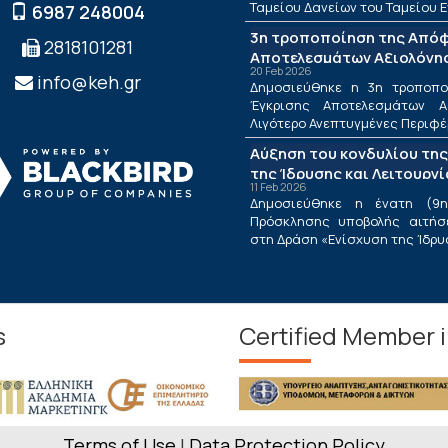
Ταμείου Δανείων του Ταμείου Ε
6987 248004
3η τροποποίηση της Από
2818101281
Αποτελεσμάτων Αξιολόγησ
20 Feb 2026
Λιγότερο Ανεπτυγμένες Πε
info@keh.gr
Δημοσιεύθηκε η 3η τροποπ
τις Περιφέρειες Μετάβαση
Έγκρισης Αποτελεσμάτων Α
Δράσης «Ενίσχυση της Ίδρ
Λιγότερο Ανεπτυγμένες Περιφέρε
Λειτουργίας Νέων Μικρομ
Αύξηση του κονδυλίου της
Τουριστικών Επιχειρήσεω
της Ίδρυσης και Λειτουργ
11 Feb 2026
Μικρομεσαίων Τουριστικώ
Δημοσιεύθηκε η ένατη (9η
Πρόσκλησης υποβολής αιτήσ
στη Δράση «Ενίσχυση της Ίδρυση
s
Certified Member 
Terms of Use
|
Data Protection Policy