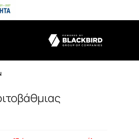
N
ριτοβάθμιας