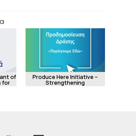
α
rant of
Produce Here Initiative –
 for
Strengthening
Manufacturing Investments