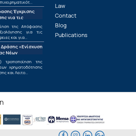
πιχειρηματικότ...
Law
φασης Έγκρισης
Contact
ης για τις
ριφέρειες και για
Blog
οίηση της Απόφασης
ς στο πλαίσιο της
ξιολόγησης για τις
Publications
υσης και
ιες και για...
εσαίων
 Δράσης «Ενίσχυση
ν»
ίας Νέων
ν Επιχειρήσεων»
) τροποποίηση της
εων χρηματοδότησης
ς και Λειτο...
in