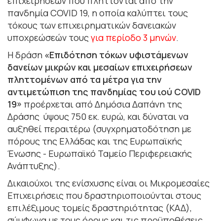
επιχειρήσεων που πλήττονται από την
πανδημία COVID 19, η οποία καλύπτει τους
τόκους των επιχειρηματικών δανειακών
υποχρεώσεών τους
για περίοδο 3 μηνών
.
Η δράση
«Επιδότηση τόκων υφιστάμενων
δανείων μικρών και μεσαίων επιχειρήσεων
πληττομένων από τα μέτρα για την
αντιμετώπιση της πανδημίας του ιού COVID
19»
προέρχεται από Δημόσια Δαπάνη της
Δράσης ύψους 750 εκ. ευρώ, και δύναται να
αυξηθεί περαιτέρω (συγχρηματοδότηση με
πόρους της Ελλάδας και της Ευρωπαϊκής
Ένωσης - Ευρωπαϊκό Ταμείο Περιφερειακής
Ανάπτυξης).
Δικαιούχοι της ενίσχυσης είναι οι Μικρομεσαίες
Επιχειρήσεις που δραστηριοποιούνται στους
επιλέξιμους τομείς δραστηριότητας (ΚΑΔ),
σύμφωνα με τους όρους και τις προϋποθέσεις