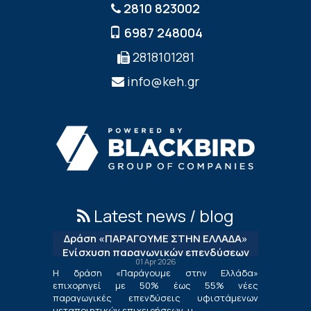
2810 823002
6987 248004
2818101281
info@keh.gr
Latest news / blog
Δράση «ΠΑΡΑΓΟΥΜΕ ΣΤΗΝ ΕΛΛΑΔΑ»
Ενίσχυση παραγωγικών επενδύσεων
01 Apr 2026
μεταποίησης
Η δράση «Παράγουμε στην Ελλάδα»
επιχορηγεί με 50% έως 55% νέες
παραγωγικές επενδύσεις υφιστάμενων
μεταποιητικών επιχειρήσεων, μ...