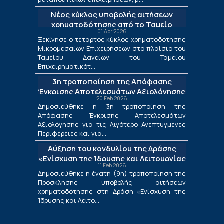
Νέος κύκλος υποβολής αιτήσεων
χρηματοδότησης από το Ταμείο
01 Apr 2026
Δανείων του ΤΕΠΙΧ ΙΙΙ
Ξεκίνησε ο τέταρτος κύκλος χρηματοδότησης
Μικρομεσαίων Επιχειρήσεων στο πλαίσιο του
Ταμείου Δανείων του Ταμείου
Επιχειρηματικότ...
3η τροποποίηση της Απόφασης
Έγκρισης Αποτελεσμάτων Αξιολόγησης
20 Feb 2026
για τις Λιγότερο Ανεπτυγμένες
Δημοσιεύθηκε η 3η τροποποίηση της
Περιφέρειες και για τις Περιφέρειες
Απόφασης Έγκρισης Αποτελεσμάτων
Μετάβασης στο πλαίσιο της Δράσης
Αξιολόγησης για τις Λιγότερο Ανεπτυγμένες
«Ενίσχυση της Ίδρυσης και Λειτουργίας
Περιφέρειες και για...
Νέων Μικρομεσαίων Τουριστικών
Αύξηση του κονδυλίου της Δράσης
Επιχειρήσεων»
«Ενίσχυση της Ίδρυσης και Λειτουργίας
11 Feb 2026
Νέων Μικρομεσαίων Τουριστικών
Δημοσιεύθηκε η ένατη (9η) τροποποίηση της
Επιχειρήσεων»
Πρόσκλησης υποβολής αιτήσεων
χρηματοδότησης στη Δράση «Ενίσχυση της
Ίδρυσης και Λειτο...