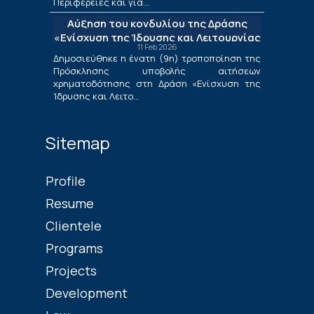
Περιφέρειες και για...
Νέων Μικρομεσαίων Τουριστικών
Αύξηση του κονδυλίου της Δράσης
Επιχειρήσεων»
«Ενίσχυση της Ίδρυσης και Λειτουργίας
11 Feb 2026
Νέων Μικρομεσαίων Τουριστικών
Δημοσιεύθηκε η ένατη (9η) τροποποίηση της
Επιχειρήσεων»
Πρόσκλησης υποβολής αιτήσεων
χρηματοδότησης στη Δράση «Ενίσχυση της
Ίδρυσης και Λειτο...
Sitemap
Profile
Resume
Clientele
Programs
Projects
Development