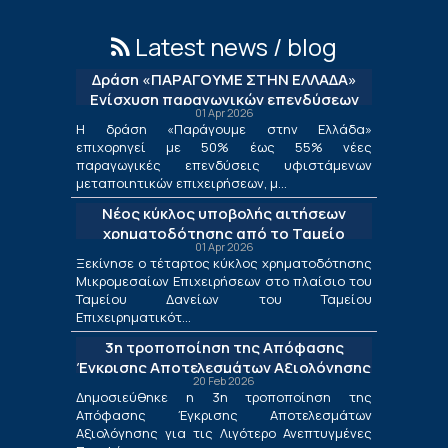
Latest news / blog
Δράση «ΠΑΡΑΓΟΥΜΕ ΣΤΗΝ ΕΛΛΑΔΑ»
Ενίσχυση παραγωγικών επενδύσεων
01 Apr 2026
μεταποίησης
Η δράση «Παράγουμε στην Ελλάδα»
επιχορηγεί με 50% έως 55% νέες
παραγωγικές επενδύσεις υφιστάμενων
μεταποιητικών επιχειρήσεων, μ...
Νέος κύκλος υποβολής αιτήσεων
χρηματοδότησης από το Ταμείο
01 Apr 2026
Δανείων του ΤΕΠΙΧ ΙΙΙ
Ξεκίνησε ο τέταρτος κύκλος χρηματοδότησης
Μικρομεσαίων Επιχειρήσεων στο πλαίσιο του
Ταμείου Δανείων του Ταμείου
Επιχειρηματικότ...
3η τροποποίηση της Απόφασης
Έγκρισης Αποτελεσμάτων Αξιολόγησης
20 Feb 2026
για τις Λιγότερο Ανεπτυγμένες
Δημοσιεύθηκε η 3η τροποποίηση της
Περιφέρειες και για τις Περιφέρειες
Απόφασης Έγκρισης Αποτελεσμάτων
Μετάβασης στο πλαίσιο της Δράσης
Αξιολόγησης για τις Λιγότερο Ανεπτυγμένες
«Ενίσχυση της Ίδρυσης και Λειτουργίας