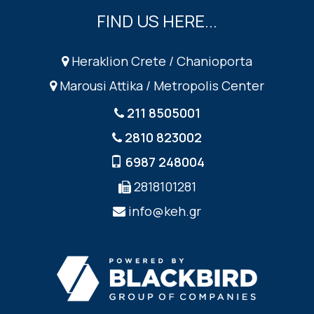
FIND US HERE...
Heraklion Crete / Chanioporta
Marousi Attika / Metropolis Center
211 8505001
2810 823002
6987 248004
2818101281
info@keh.gr