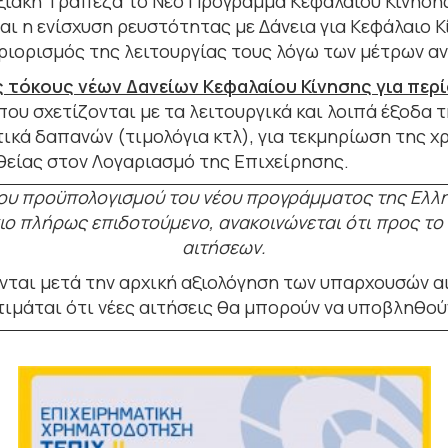
ξιακή Τράπεζα το Νέο Πρόγραμμα Κεφαλαίου Κίνηση
αι η ενίσχυση ρευστότητας με Δάνεια για Κεφάλαιο Κ
ριορισμός της λειτουργίας τους λόγω των μέτρων α
ς τόκους νέων Δανείων Κεφαλαίου Κίνησης για περ
που σχετίζονται με τα λειτουργικά και λοιπά έξοδα 
ικά δαπανών (τιμολόγια κτλ), για τεκμηρίωση της χ
θείας στον Λογαριασμό της Επιχείρησης.
υ προϋπολογισμού του νέου προγράμματος της Ελλ
κιο πλήρως επιδοτούμενο, ανακοινώνεται ότι προς το
αιτήσεων.
νται μετά την αρχική αξιολόγηση των υπαρχουσών 
τιμάται ότι νέες αιτήσεις θα μπορούν να υποβληθού