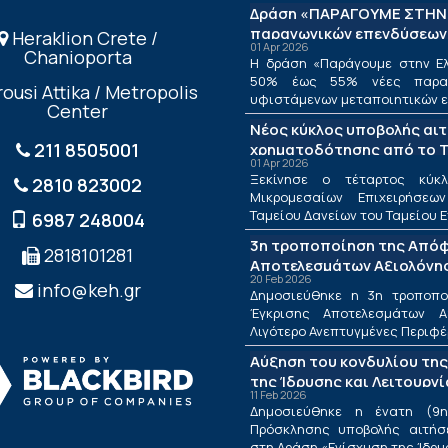
Δράση «ΠΑΡΑΓΟΥΜΕ ΣΤΗΝ 
παραγωγικών επενδύσεων
Heraklion Crete /
01 Apr 2026
Chanioporta
Η δράση «Παράγουμε στην Ελ
50% έως 55% νέες παραγ
ousi Attika / Metropolis
υφιστάμενων μεταποιητικών επ
Center
Νέος κύκλος υποβολής αι
211 8505001
χρηματοδότησης από το Τ
01 Apr 2026
ΤΕΠΙΧ ΙΙΙ
Ξεκίνησε ο τέταρτος κύκλ
2810 823002
Μικρομεσαίων Επιχειρήσεω
Ταμείου Δανείων του Ταμείου Ε
6987 248004
3η τροποποίηση της Από
2818101281
Αποτελεσμάτων Αξιολόγησ
20 Feb 2026
Λιγότερο Ανεπτυγμένες Πε
info@keh.gr
Δημοσιεύθηκε η 3η τροποπ
τις Περιφέρειες Μετάβαση
Έγκρισης Αποτελεσμάτων Α
Δράσης «Ενίσχυση της Ίδρ
Λιγότερο Ανεπτυγμένες Περιφέρε
Λειτουργίας Νέων Μικρομ
Αύξηση του κονδυλίου της
Τουριστικών Επιχειρήσεω
της Ίδρυσης και Λειτουργ
11 Feb 2026
Μικρομεσαίων Τουριστικώ
Δημοσιεύθηκε η ένατη (9η
Πρόσκλησης υποβολής αιτήσ
στη Δράση «Ενίσχυση της Ίδρυση