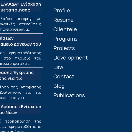
ΕΛΛΑΔΑ» Ενίσχυση
 μεταποίησης
Profile
λάδα» επιχορηγεί με
Resume
ωγικές επενδύσεις
Clientele
ιχειρήσεων, μ...
τήσεων
Programs
αμείο Δανείων του
Projects
ος χρηματοδότησης
Development
ν στο πλαίσιο του
πιχειρηματικότ...
Law
φασης Έγκρισης
Contact
ης για τις
ριφέρειες και για
Blog
οίηση της Απόφασης
ς στο πλαίσιο της
ξιολόγησης για τις
Publications
υσης και
ιες και για...
εσαίων
 Δράσης «Ενίσχυση
ν»
ίας Νέων
ν Επιχειρήσεων»
) τροποποίηση της
εων χρηματοδότησης
ς και Λειτο...