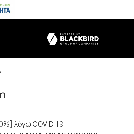
N
τη
00%] λόγω COVID-19