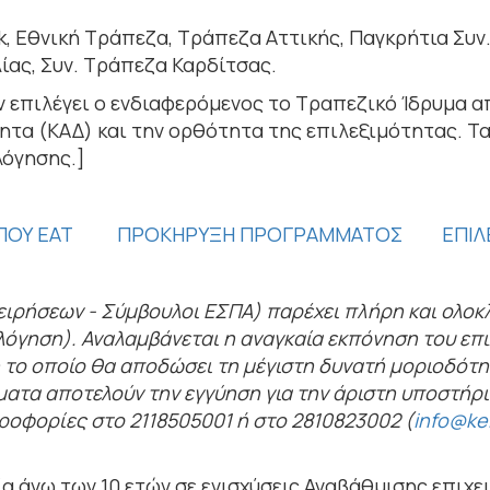
, Εθνική Τράπεζα, Τράπεζα Αττικής, Παγκρήτια Συν.
ίας, Συν. Τράπεζα Καρδίτσας.
ν επιλέγει ο ενδιαφερόμενος το Τραπεζικό Ίδρυμα α
ητα (ΚΑΔ) και την ορθότητα της επιλεξιμότητας. Τ
λόγησης.]
ΠΟΥ ΕΑΤ
ΠΡΟΚΗΡΥΞΗ ΠΡΟΓΡΑΜΜΑΤΟΣ
ΕΠΙΛ
ειρήσεων - Σύμβουλοι ΕΣΠΑ) παρέχει πλήρη και ολο
όγηση). Αναλαμβάνεται η αναγκαία εκπόνηση του επι
n το οποίο θα αποδώσει τη μέγιστη δυνατή μοριοδότ
τα αποτελούν την εγγύηση για την άριστη υποστήριξ
ροφορίες στο 2118505001 ή στο 2810823002 (
info@kei
α άνω των 10 ετών σε ενισχύσεις Αναβάθμισης επιχ