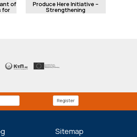
rant of
Produce Here Initiative –
 for
Strengthening
Manufacturing Investments
Register
og
Sitemap