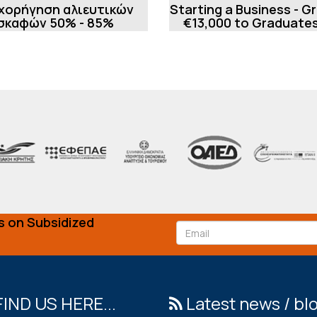
χορήγηση αλιευτικών
Starting a Business - G
σκαφών 50% - 85%
€13,000 to Graduates
New Businesses
s on Subsidized
FIND US HERE...
Latest news / bl