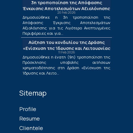
3η τροποποίηση της Απόφασης
Έγκρισης Αποτελεσμάτων Αξιολόγησης
20 Feb 2026
για τις Λιγότερο Ανεπτυγμένες
Δημοσιεύθηκε η 3η τροποποίηση της
Περιφέρειες και για τις Περιφέρειες
Απόφασης Έγκρισης Αποτελεσμάτων
Μετάβασης στο πλαίσιο της Δράσης
Αξιολόγησης για τις Λιγότερο Ανεπτυγμένες
«Ενίσχυση της Ίδρυσης και Λειτουργίας
Περιφέρειες και για...
Νέων Μικρομεσαίων Τουριστικών
Αύξηση του κονδυλίου της Δράσης
Επιχειρήσεων»
«Ενίσχυση της Ίδρυσης και Λειτουργίας
11 Feb 2026
Νέων Μικρομεσαίων Τουριστικών
Δημοσιεύθηκε η ένατη (9η) τροποποίηση της
Επιχειρήσεων»
Πρόσκλησης υποβολής αιτήσεων
χρηματοδότησης στη Δράση «Ενίσχυση της
Ίδρυσης και Λειτο...
Sitemap
Profile
Resume
Clientele