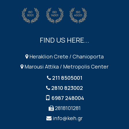
FIND US HERE...
Heraklion Crete / Chanioporta
Marousi Attika / Metropolis Center
211 8505001
2810 823002
6987 248004
2818101281
info@keh.gr