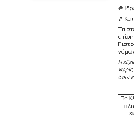
#
Ίδρ
#
Κατ
Τα στ
επίση
Πιστο
νόμω
Η εξε
χωρίς
δουλει
Το Κ
πλή
ε