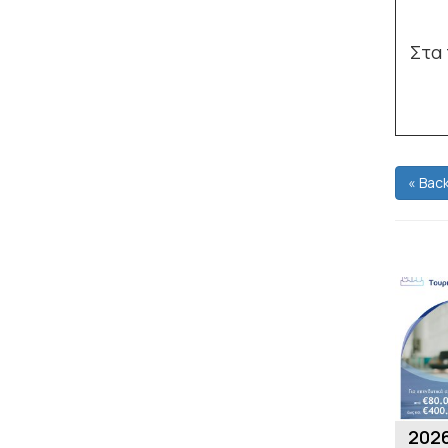
Στα 
« Bac
2026