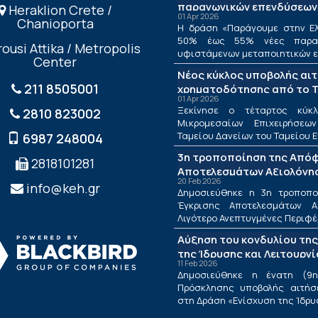
παραγωγικών επενδύσεων
Heraklion Crete /
01 Apr 2026
Chanioporta
Η δράση «Παράγουμε στην Ελ
50% έως 55% νέες παραγ
ousi Attika / Metropolis
υφιστάμενων μεταποιητικών επ
Center
Νέος κύκλος υποβολής αι
211 8505001
χρηματοδότησης από το Τ
01 Apr 2026
ΤΕΠΙΧ ΙΙΙ
Ξεκίνησε ο τέταρτος κύκλ
2810 823002
Μικρομεσαίων Επιχειρήσεω
Ταμείου Δανείων του Ταμείου Ε
6987 248004
3η τροποποίηση της Από
2818101281
Αποτελεσμάτων Αξιολόγησ
20 Feb 2026
Λιγότερο Ανεπτυγμένες Πε
info@keh.gr
Δημοσιεύθηκε η 3η τροποπ
τις Περιφέρειες Μετάβαση
Έγκρισης Αποτελεσμάτων Α
Δράσης «Ενίσχυση της Ίδρ
Λιγότερο Ανεπτυγμένες Περιφέρε
Λειτουργίας Νέων Μικρομ
Αύξηση του κονδυλίου της
Τουριστικών Επιχειρήσεω
της Ίδρυσης και Λειτουργ
11 Feb 2026
Μικρομεσαίων Τουριστικώ
Δημοσιεύθηκε η ένατη (9η
Πρόσκλησης υποβολής αιτήσ
στη Δράση «Ενίσχυση της Ίδρυση