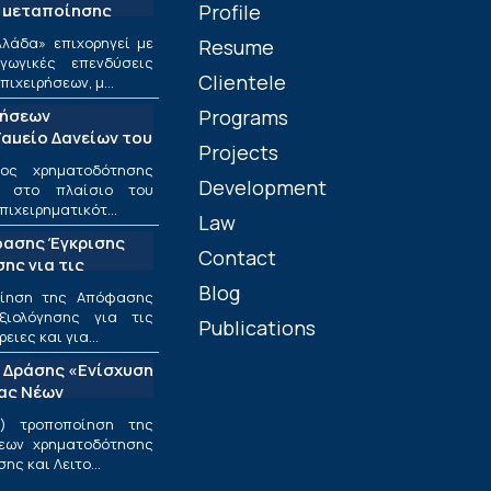
 μεταποίησης
Profile
λάδα» επιχορηγεί με
Resume
ωγικές επενδύσεις
Clientele
ιχειρήσεων, μ...
τήσεων
Programs
αμείο Δανείων του
Projects
ος χρηματοδότησης
Development
ν στο πλαίσιο του
πιχειρηματικότ...
Law
φασης Έγκρισης
Contact
ης για τις
ριφέρειες και για
Blog
οίηση της Απόφασης
ς στο πλαίσιο της
ξιολόγησης για τις
Publications
υσης και
ιες και για...
εσαίων
 Δράσης «Ενίσχυση
ν»
ίας Νέων
ν Επιχειρήσεων»
) τροποποίηση της
εων χρηματοδότησης
ς και Λειτο...