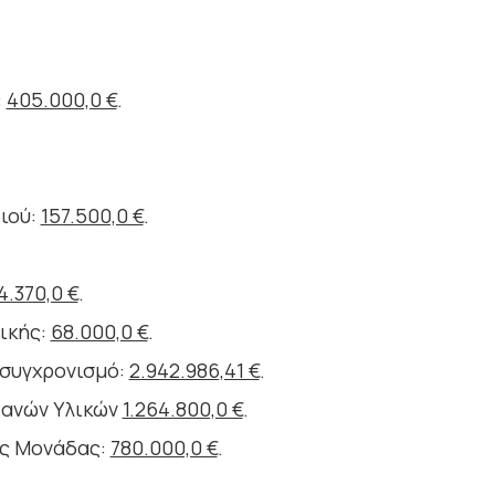
:
405.000,0 €
.
ιού:
157.500,0 €
.
4.370,0 €
.
ικής:
68.000,0 €
.
κσυγχρονισμό:
2.942.986,41 €
.
ρανών Υλικών
1.264.800,0 €
.
ς Μονάδας:
780.000,0 €
.