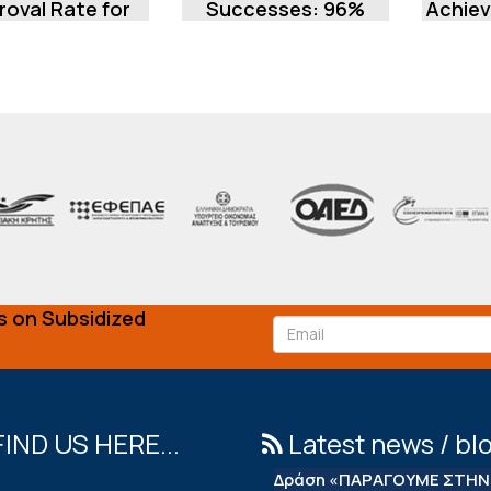
roval Rate for
Successes: 96%
Achie
'Strengthening
Approval Rate in the
Succes
Foundation of
Entrepreneurship
'
New ...
Support Program...
Establ
s on Subsidized
FIND US HERE...
Latest news / bl
Δράση «ΠΑΡΑΓΟΥΜΕ ΣΤΗΝ 