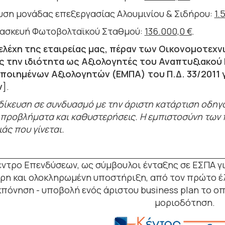
υση μονάδας επεξεργασίας Αλουμινίου & Σιδήρου:
1.
ασκευή Φωτοβολταϊκού Σταθμού:
136.000,0 €
.
ελέχη της εταιρείας μας, πέραν των Οικονομοτεχ
ς την ιδιότητα ως Αξιολογητές του Αναπτυξιακο
ποιημένων Αξιολογητών (ΕΜΠΑ) του Π.Δ. 33/2011 γ
ν
].
ιδίκευση σε συνδυασμό με την άριστη κατάρτιση οδη
 προβλήματα και καθυστερήσεις. Η εμπιστοσύνη των 
άς που γίνεται.
έντρο Επενδύσεων, ως σύμβουλοι ένταξης σε ΕΣΠΑ γ
ρη και ολοκληρωμένη υποστήριξη, από τον πρώτο έλ
κπόνηση - υποβολή ενός άριστου business plan το ο
μοριοδότηση.