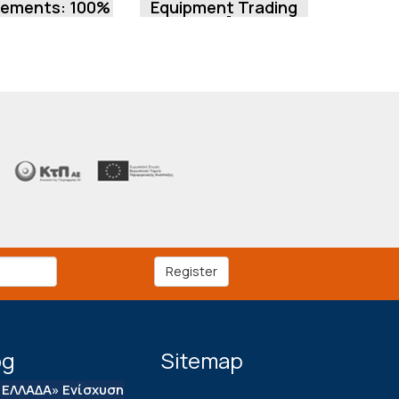
vements: 100%
Equipment Trading
s Rate in the
Business [through
New SMEs
ESPA/ NSRF]
ishment & O...
Register
og
Sitemap
ΕΛΛΑΔΑ» Ενίσχυση