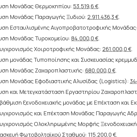
υση Μονάδας Θερμοκηπίου:
53.519,6 €
.
υση Μονάδας Παραγωγής Ξυδιού:
2.911.436,3 €
.
υση Εσταυλισμένης Αιγοπροβατοτροφικής Μονάδας
υση Μονάδας Τυροκομείου:
84.000,0 €
.
υγχρονισμός Χοιροτροφικής Μονάδας:
261.000,0 €
.
υση μονάδας Τυποποίησης και Συσκευασίας κρεμμυδ
υση Μονάδας Ζαχαροπλαστικής:
680.000,0 €
.
υση Μονάδας Εφοδιαστικής Αλυσίδας (Logistics):
34
υση και Μετεγκατάσταση Εργαστηρίου Ζαχαροπλαστ
βάθμιση ξενοδοχειακής μονάδας με Επέκταση και Ε
υγχρονισμός και Επέκταση Μονάδας Παραγωγής Αδ
υγχρονισμός Ολοκληρωμένης Μορφής Ξενοδοχειακή
ασκευή Φωτοβολταϊκού Σταθμού:
115.200,0 €
.