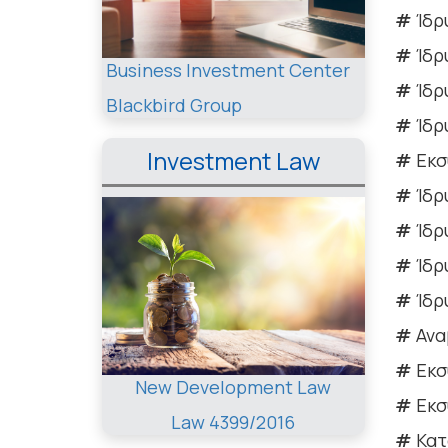
#
Ίδρ
#
Ίδρ
Business Investment Center
#
Ίδρ
Blackbird Group
#
Ίδρ
Investment Law
#
Εκσ
#
Ίδρ
#
Ίδρ
#
Ίδρ
#
Ίδρ
#
Ανα
#
Εκσ
New Development Law
#
Εκσ
Law 4399/2016
#
Κατ