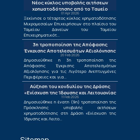
Νέος κύκλος υποβολής αιτήσεων
χρηματοδότησης από το Ταμείο
01 Apr 2026
Δανείων του ΤΕΠΙΧ ΙΙΙ
Ξεκίνησε ο τέταρτος κύκλος χρηματοδότησης
Μικρομεσαίων Επιχειρήσεων στο πλαίσιο του
Ταμείου Δανείων του Ταμείου
Επιχειρηματικότ...
3η τροποποίηση της Απόφασης
Έγκρισης Αποτελεσμάτων Αξιολόγησης
20 Feb 2026
για τις Λιγότερο Ανεπτυγμένες
Δημοσιεύθηκε η 3η τροποποίηση της
Περιφέρειες και για τις Περιφέρειες
Απόφασης Έγκρισης Αποτελεσμάτων
Μετάβασης στο πλαίσιο της Δράσης
Αξιολόγησης για τις Λιγότερο Ανεπτυγμένες
«Ενίσχυση της Ίδρυσης και Λειτουργίας
Περιφέρειες και για...
Νέων Μικρομεσαίων Τουριστικών
Αύξηση του κονδυλίου της Δράσης
Επιχειρήσεων»
«Ενίσχυση της Ίδρυσης και Λειτουργίας
11 Feb 2026
Νέων Μικρομεσαίων Τουριστικών
Δημοσιεύθηκε η ένατη (9η) τροποποίηση της
Επιχειρήσεων»
Πρόσκλησης υποβολής αιτήσεων
χρηματοδότησης στη Δράση «Ενίσχυση της
Ίδρυσης και Λειτο...
Sitemap