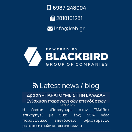
6987 248004
2818101281
info@keh.gr
Latest news / blog
Δράση «ΠΑΡΑΓΟΥΜΕ ΣΤΗΝ ΕΛΛΑΔΑ»
Ενίσχυση παραγωγικών επενδύσεων
01 Apr 2026
μεταποίησης
Η δράση «Παράγουμε στην Ελλάδα»
επιχορηγεί με 50% έως 55% νέες
παραγωγικές επενδύσεις υφιστάμενων
μεταποιητικών επιχειρήσεων, μ...