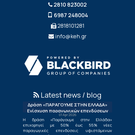
2810 823002
6987 248004
2818101281
info@keh.gr
Latest news / blog
Δράση «ΠΑΡΑΓΟΥΜΕ ΣΤΗΝ ΕΛΛΑΔΑ»
Ενίσχυση παραγωγικών επενδύσεων
01 Apr 2026
μεταποίησης
Η δράση «Παράγουμε στην Ελλάδα»
επιχορηγεί με 50% έως 55% νέες
παραγωγικές επενδύσεις υφιστάμενων