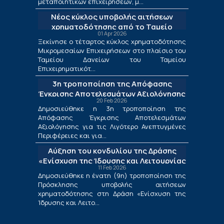
μεταποιητικών επιχειρήσεων, μ...
Νέος κύκλος υποβολής αιτήσεων
χρηματοδότησης από το Ταμείο
01 Apr 2026
Δανείων του ΤΕΠΙΧ ΙΙΙ
Ξεκίνησε ο τέταρτος κύκλος χρηματοδότησης
Μικρομεσαίων Επιχειρήσεων στο πλαίσιο του
Ταμείου Δανείων του Ταμείου
Επιχειρηματικότ...
3η τροποποίηση της Απόφασης
Έγκρισης Αποτελεσμάτων Αξιολόγησης
20 Feb 2026
για τις Λιγότερο Ανεπτυγμένες
Δημοσιεύθηκε η 3η τροποποίηση της
Περιφέρειες και για τις Περιφέρειες
Απόφασης Έγκρισης Αποτελεσμάτων
Μετάβασης στο πλαίσιο της Δράσης
Αξιολόγησης για τις Λιγότερο Ανεπτυγμένες
«Ενίσχυση της Ίδρυσης και Λειτουργίας
Περιφέρειες και για...
Νέων Μικρομεσαίων Τουριστικών
Αύξηση του κονδυλίου της Δράσης
Επιχειρήσεων»
«Ενίσχυση της Ίδρυσης και Λειτουργίας
11 Feb 2026
Νέων Μικρομεσαίων Τουριστικών
Δημοσιεύθηκε η ένατη (9η) τροποποίηση της
Επιχειρήσεων»
Πρόσκλησης υποβολής αιτήσεων
χρηματοδότησης στη Δράση «Ενίσχυση της
Ίδρυσης και Λειτο...