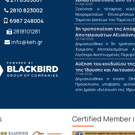
01 Apr 2026
ΤΕΠΙΧ ΙΙΙ
Ξεκίνησε ο τέταρτος κύκλ
2810 823002
Μικρομεσαίων Επιχειρήσεω
Ταμείου Δανείων του Ταμείου Ε
6987 248004
3η τροποποίηση της Από
2818101281
Αποτελεσμάτων Αξιολόγησ
20 Feb 2026
Λιγότερο Ανεπτυγμένες Πε
info@keh.gr
Δημοσιεύθηκε η 3η τροποπ
τις Περιφέρειες Μετάβαση
Έγκρισης Αποτελεσμάτων Α
Δράσης «Ενίσχυση της Ίδρ
Λιγότερο Ανεπτυγμένες Περιφέρε
Λειτουργίας Νέων Μικρομ
Αύξηση του κονδυλίου της
Τουριστικών Επιχειρήσεω
της Ίδρυσης και Λειτουργ
11 Feb 2026
Μικρομεσαίων Τουριστικώ
Δημοσιεύθηκε η ένατη (9η
Πρόσκλησης υποβολής αιτήσ
στη Δράση «Ενίσχυση της Ίδρυση
s
Certified Member 