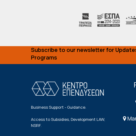
Subscribe to our newsletter for Update
Programs
Business Support - Guidance.
Mar
Access to Subsidies, Development LAW,
NSRF.