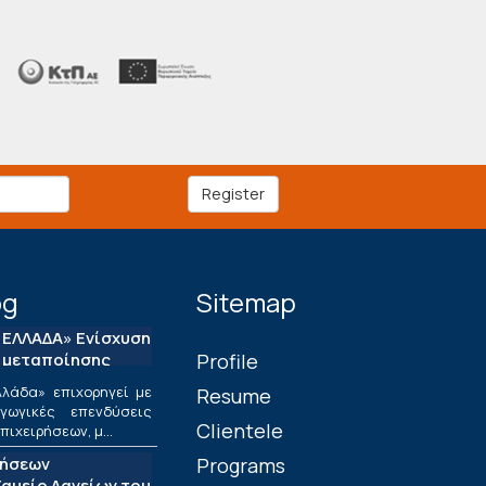
Register
og
Sitemap
ΕΛΛΑΔΑ» Ενίσχυση
 μεταποίησης
Profile
λάδα» επιχορηγεί με
Resume
ωγικές επενδύσεις
Clientele
ιχειρήσεων, μ...
τήσεων
Programs
αμείο Δανείων του