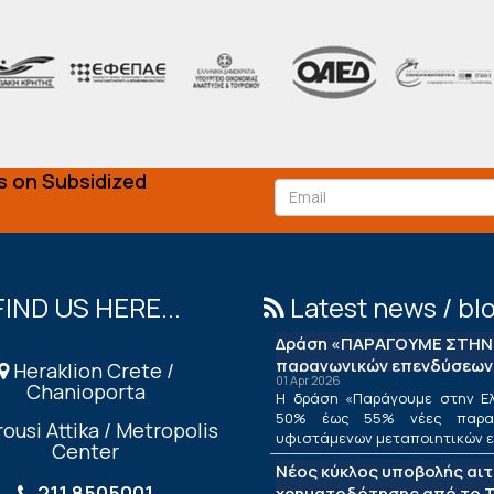
s on Subsidized
FIND US HERE...
Latest news / bl
Δράση «ΠΑΡΑΓΟΥΜΕ ΣΤΗΝ 
παραγωγικών επενδύσεων
Heraklion Crete /
01 Apr 2026
Chanioporta
Η δράση «Παράγουμε στην Ελ
50% έως 55% νέες παραγ
ousi Attika / Metropolis
υφιστάμενων μεταποιητικών επ
Center
Νέος κύκλος υποβολής αι
211 8505001
χρηματοδότησης από το Τ