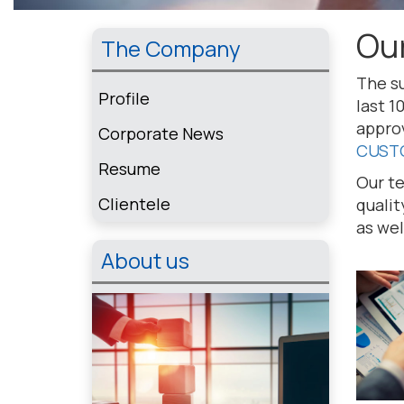
Our
The Company
The su
Profile
last 1
approv
Corporate News
CUST
Resume
Our te
Clientele
qualit
as wel
About us