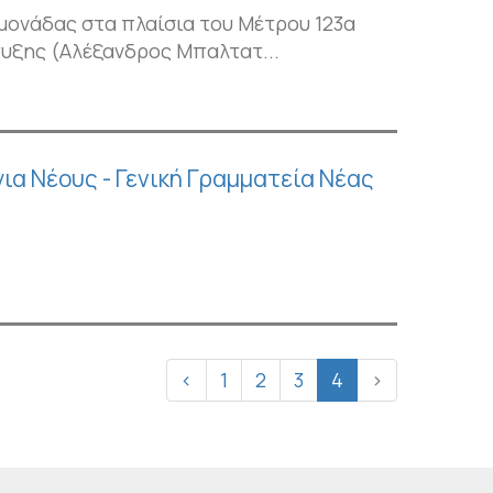
μονάδας στα πλαίσια του Μέτρου 123α
υξης (Αλέξανδρος Μπαλτατ...
α Νέους - Γενική Γραμματεία Νέας
‹
1
2
3
4
›