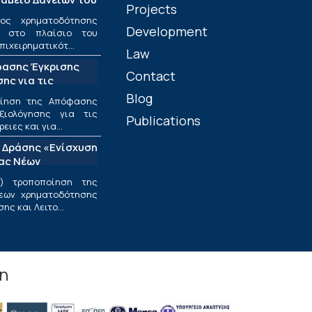
Projects
ος χρηματοδότησης
Development
ν στο πλαίσιο του
πιχειρηματικότ...
Law
φασης Έγκρισης
Contact
ης για τις
ριφέρειες και για
Blog
οίηση της Απόφασης
ς στο πλαίσιο της
ξιολόγησης για τις
Publications
υσης και
ιες και για...
εσαίων
 Δράσης «Ενίσχυση
ν»
ίας Νέων
ν Επιχειρήσεων»
) τροποποίηση της
εων χρηματοδότησης
ς και Λειτο...
in