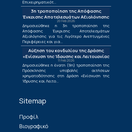
Επιχειρηματικότ...
3η τροποποίηση της Απόφασης
Έγκρισης Αποτελεσμάτων Αξιολόγησης
20 Feb 2026
για τις Λιγότερο Ανεπτυγμένες
Δημοσιεύθηκε η 3η τροποποίηση της
Περιφέρειες και για τις Περιφέρειες
Απόφασης Έγκρισης Αποτελεσμάτων
Μετάβασης στο πλαίσιο της Δράσης
Αξιολόγησης για τις Λιγότερο Ανεπτυγμένες
«Ενίσχυση της Ίδρυσης και Λειτουργίας
Περιφέρειες και για...
Νέων Μικρομεσαίων Τουριστικών
Αύξηση του κονδυλίου της Δράσης
Επιχειρήσεων»
«Ενίσχυση της Ίδρυσης και Λειτουργίας
11 Feb 2026
Νέων Μικρομεσαίων Τουριστικών
Δημοσιεύθηκε η ένατη (9η) τροποποίηση της
Επιχειρήσεων»
Πρόσκλησης υποβολής αιτήσεων
χρηματοδότησης στη Δράση «Ενίσχυση της
Ίδρυσης και Λειτο...
Sitemap
Πρoφίλ
Βιογραφικό