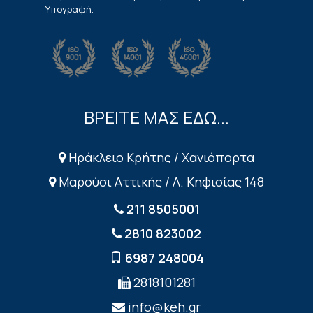
Υπογραφή.
ΒΡΕΙΤΕ ΜΑΣ ΕΔΩ...
Ηράκλειο Κρήτης / Χανιόπορτα
Μαρούσι Αττικής / Λ. Κηφισίας 148
211 8505001
2810 823002
6987 248004
2818101281
info@keh.gr