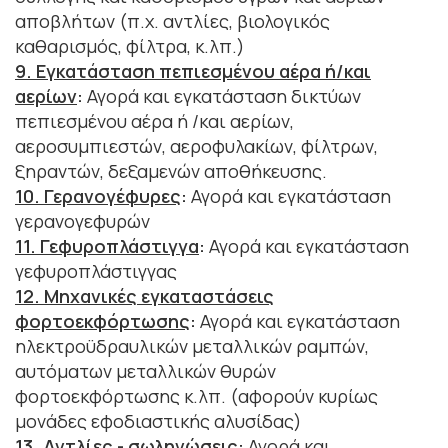
αποβλήτων (π.χ. αντλίες, βιολογικός
καθαρισμός, φίλτρα, κ.λπ.)
9. Εγκατάσταση πεπιεσμένου αέρα ή/και
αερίων
:
Αγορά και εγκατάσταση δικτύων
πεπιεσμένου αέρα ή /και αερίων,
αεροσυμπιεστών, αεροφυλακίων, φίλτρων,
ξηραντών, δεξαμενών αποθήκευσης.
10. Γερανογέφυρες
:
Αγορά και εγκατάσταση
γερανογεφυρών
11. Γεφυροπλάστιγγα
:
Αγορά και εγκατάσταση
γεφυροπλάστιγγας
12. Μηχανικές εγκαταστάσεις
φορτοεκφόρτωσης
:
Αγορά και εγκατάσταση
ηλεκτροϋδραυλικών μεταλλικών ραμπών,
αυτόματων μεταλλικών θυρών
φορτοεκφόρτωσης κ.λπ. (αφορούν κυρίως
μονάδες εφοδιαστικής αλυσίδας)
13. Αντλίες - σωληνώσεις
:
Αγορά και