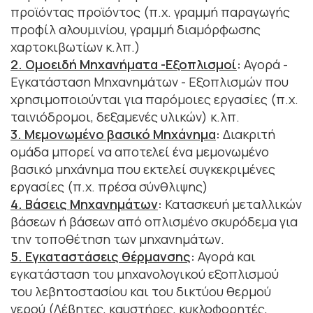
προϊόντας προϊόντος (π.χ. γραμμή παραγωγής
προφίλ αλουμινίου, γραμμή διαμόρφωσης
χαρτοκιβωτίων κ.λπ.)
2. Ομοειδή Μηχανήματα -Εξοπλισμοί
:
Αγορά -
Εγκατάσταση Μηχανημάτων - Εξοπλισμών που
χρησιμοποιούνται για παρόμοιες εργασίες (π.χ.
ταινιόδρομοι, δεξαμενές υλικών) κ.λπ.
3. Μεμονωμένο βασικό Μηχάνημα
:
Διακριτή
ομάδα μπορεί να αποτελεί ένα μεμονωμένο
βασικό μηχάνημα που εκτελεί συγκεκριμένες
εργασίες (π.χ. πρέσα σύνθλιψης)
4. Βάσεις Μηχανημάτων
:
Κατασκευή μεταλλικών
βάσεων ή βάσεων από οπλισμένο σκυρόδεμα για
την τοποθέτηση των μηχανημάτων.
5. Εγκαταστάσεις θέρμανσης
:
Αγορά και
εγκατάσταση του μηχανολογικού εξοπλισμού
του λεβητοστασίου και του δικτύου θερμού
νερού (Λέβητες, καυστήρες, κυκλοφορητές,